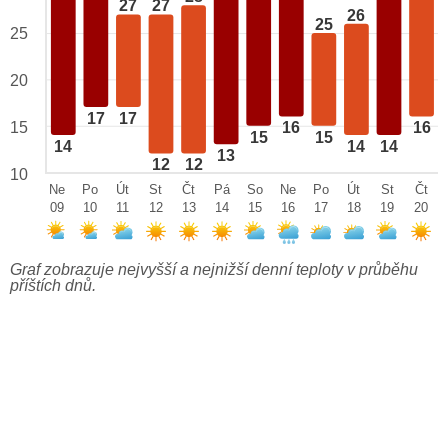
27
27
26
25
25
20
17
17
15
16
16
15
15
14
14
14
13
12
12
10
Ne
Po
Út
St
Čt
Pá
So
Ne
Po
Út
St
Čt
09
10
11
12
13
14
15
16
17
18
19
20
Graf zobrazuje nejvyšší a nejnižší denní teploty v průběhu
příštích dnů.