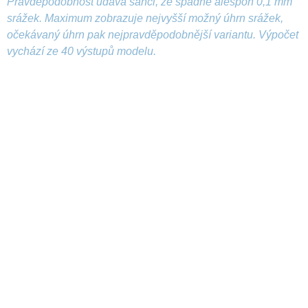
Pravděpodobnost udává šanci, že spadne alespoň 0,1 mm
srážek. Maximum zobrazuje nejvyšší možný úhrn srážek,
očekávaný úhrn pak nejpravděpodobnější variantu. Výpočet
vychází ze 40 výstupů modelu.