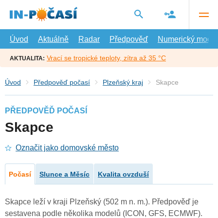
Přejít
na
hlavní
obsah
Úvod
Aktuálně
Radar
Předpověď
Numerický model
Vrací se tropické teploty, zítra až 35 °C
AKTUALITA:
Úvod
Předpověď počasí
Plzeňský kraj
Skapce
PŘEDPOVĚĎ POČASÍ
Skapce
Označit jako domovské město
Počasí
Slunce a Měsíc
Kvalita ovzduší
Skapce leží v kraji Plzeňský (502 m n. m.). Předpověď je
sestavena podle několika modelů (ICON, GFS, ECMWF).