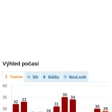
Výhled počasí
Teplota
Vítr
Srážky
Nový sníh
40
35
34
35
33
32
31
30
29
30
28