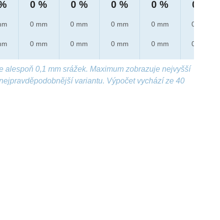
 %
0 %
0 %
0 %
0 %
0 %
mm
0 mm
0 mm
0 mm
0 mm
0 mm
mm
0 mm
0 mm
0 mm
0 mm
0 mm
e alespoň 0,1 mm srážek. Maximum zobrazuje nejvyšší
nejpravděpodobnější variantu. Výpočet vychází ze 40