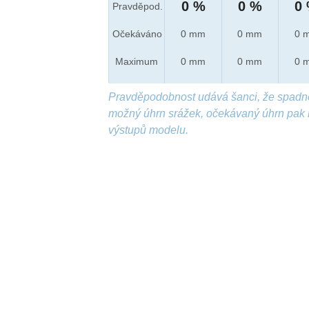
0 %
0 %
0
Pravděpod.
Očekáváno
0 mm
0 mm
0 
Maximum
0 mm
0 mm
0 
Pravděpodobnost udává šanci, že spadn
možný úhrn srážek, očekávaný úhrn pak 
výstupů modelu.