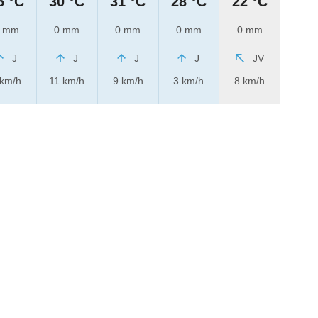
5 °C
30 °C
31 °C
28 °C
22 °C
 mm
0 mm
0 mm
0 mm
0 mm
J
J
J
J
JV
 km/h
11 km/h
9 km/h
3 km/h
8 km/h