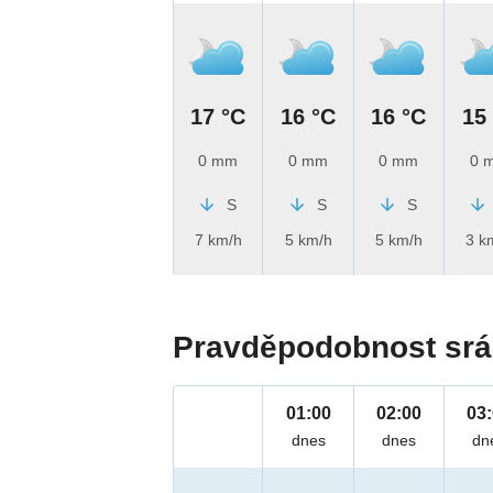
17 °C
16 °C
16 °C
15
0 mm
0 mm
0 mm
0 
S
S
S
7 km/h
5 km/h
5 km/h
3 k
Pravděpodobnost srá
01:00
02:00
03
dnes
dnes
dn