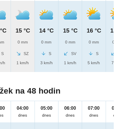
 °C
15 °C
14 °C
15 °C
16 °C
18 °C
mm
0 mm
0 mm
0 mm
0 mm
0 mm
S
SZ
S
SV
S
SV
m/h
1 km/h
3 km/h
1 km/h
5 km/h
7 km/h
žek na 48 hodin
:00
04:00
05:00
06:00
07:00
08:00
es
dnes
dnes
dnes
dnes
dnes