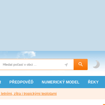
R
PŘEDPOVĚĎ
NUMERICKÝ
MODEL
ŘEKY
etními, zítra i tropickými teplotami