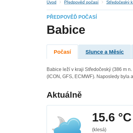
Úvod
Předpověď počasí
Středočeský k
PŘEDPOVĚĎ POČASÍ
Babice
Počasí
Slunce a Měsíc
Babice leží v kraji Středočeský (386 m n
(ICON, GFS, ECMWF). Naposledy byla ak
Aktuálně
15.6 °C
(klesá)