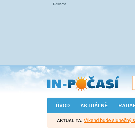
Přejít
na
hlavní
obsah
ÚVOD
AKTUÁLNĚ
RADA
Víkend bude slunečný s l
AKTUALITA: