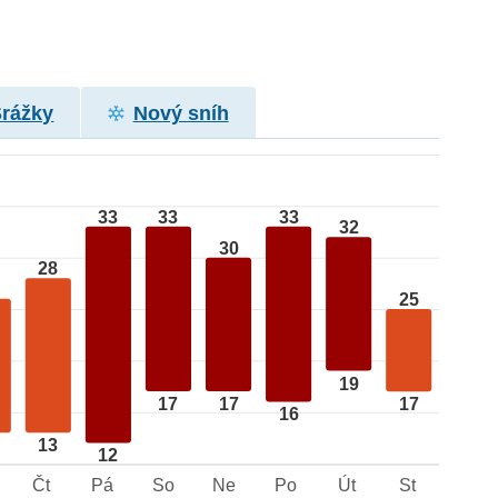
Srážky
Nový sníh
33
33
33
32
30
28
25
19
17
17
17
16
13
12
Čt
Pá
So
Ne
Po
Út
St