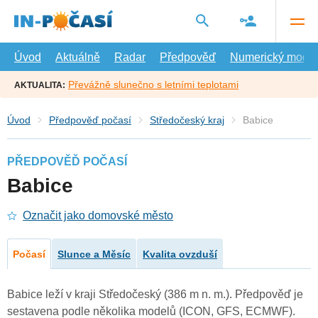
Přejít
na
hlavní
obsah
Úvod
Aktuálně
Radar
Předpověď
Numerický model
Převážně slunečno s letními teplotami
AKTUALITA:
Úvod
Předpověď počasí
Středočeský kraj
Babice
PŘEDPOVĚĎ POČASÍ
Babice
Označit jako domovské město
Počasí
Slunce a Měsíc
Kvalita ovzduší
Babice leží v kraji Středočeský (386 m n. m.). Předpověď je
sestavena podle několika modelů (ICON, GFS, ECMWF).