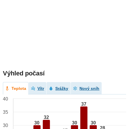
Výhled počasí
Teplota
Vítr
Srážky
Nový sníh
40
37
35
32
30
30
30
30
28