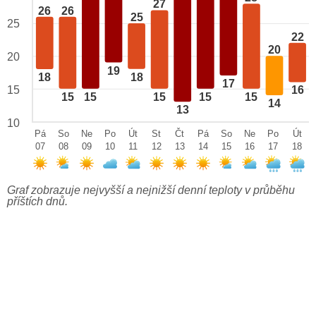
27
26
26
25
25
22
20
20
19
18
18
17
15
16
15
15
15
15
15
14
13
10
Pá
So
Ne
Po
Út
St
Čt
Pá
So
Ne
Po
Út
07
08
09
10
11
12
13
14
15
16
17
18
Graf zobrazuje nejvyšší a nejnižší denní teploty v průběhu
příštích dnů.