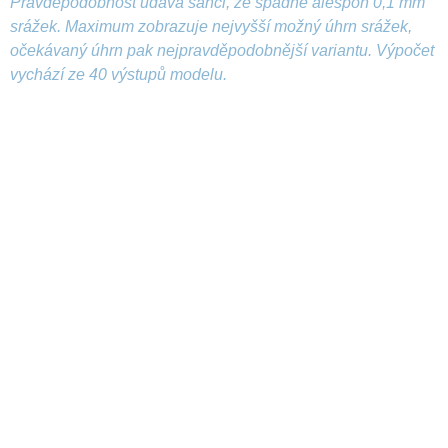
Pravděpodobnost udává šanci, že spadne alespoň 0,1 mm
srážek. Maximum zobrazuje nejvyšší možný úhrn srážek,
očekávaný úhrn pak nejpravděpodobnější variantu. Výpočet
vychází ze 40 výstupů modelu.