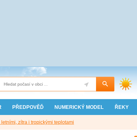
R
PŘEDPOVĚĎ
NUMERICKÝ
MODEL
ŘEKY
etními, zítra i tropickými teplotami