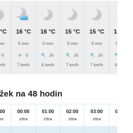
 °C
16 °C
16 °C
15 °C
15 °C
14 °C
mm
0 mm
0 mm
0 mm
0 mm
0 mm
V
V
JV
JV
JV
JV
m/h
7 km/h
6 km/h
7 km/h
7 km/h
6 km/h
žek na 48 hodin
:00
00:00
01:00
02:00
03:00
04:00
es
zítra
zítra
zítra
zítra
zítra