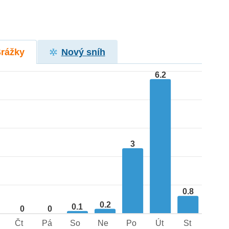
Srážky
Nový sníh
6.2
3
0.8
0.2
0.1
0
0
Čt
Pá
So
Ne
Po
Út
St