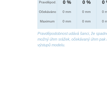
0 %
0 %
0
Pravděpod.
Očekáváno
0 mm
0 mm
0 
Maximum
0 mm
0 mm
0 
Pravděpodobnost udává šanci, že spadn
možný úhrn srážek, očekávaný úhrn pak 
výstupů modelu.