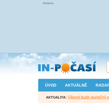
Přejít
na
hlavní
obsah
ÚVOD
AKTUÁLNĚ
RADA
Víkend bude slunečný s l
AKTUALITA: