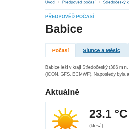
Úvod
Předpověď počasí
Středočeský k
PŘEDPOVĚĎ POČASÍ
Babice
Počasí
Slunce a Měsíc
Babice leží v kraji Středočeský (386 m n
(ICON, GFS, ECMWF). Naposledy byla ak
Aktuálně
23.1 °C
(klesá)