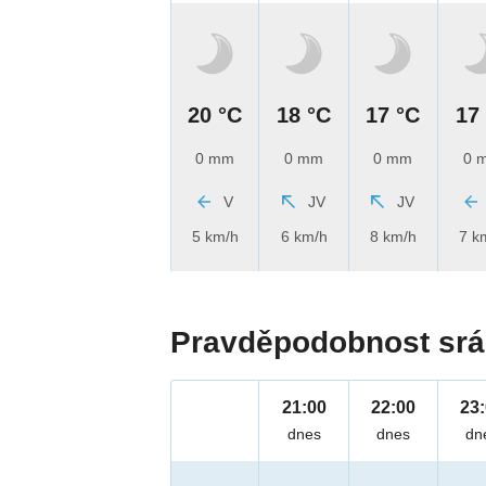
20 °C
18 °C
17 °C
17
0 mm
0 mm
0 mm
0 
V
JV
JV
5 km/h
6 km/h
8 km/h
7 k
Pravděpodobnost srá
21:00
22:00
23
dnes
dnes
dn