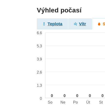
Výhled počasí
Teplota
Vítr
6.6
5.3
3.9
2.6
1.3
0
0
0
0
0
0
So
Ne
Po
Út
St