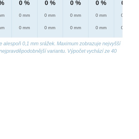
 %
0 %
0 %
0 %
0 %
0 %
mm
0 mm
0 mm
0 mm
0 mm
0 mm
mm
0 mm
0 mm
0 mm
0 mm
0 mm
e alespoň 0,1 mm srážek. Maximum zobrazuje nejvyšší
nejpravděpodobnější variantu. Výpočet vychází ze 40