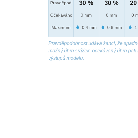
30 %
30 %
20
Pravděpod.
Očekáváno
0 mm
0 mm
0 
Maximum
0.4 mm
0.8 mm
1
Pravděpodobnost udává šanci, že spadn
možný úhrn srážek, očekávaný úhrn pak 
výstupů modelu.