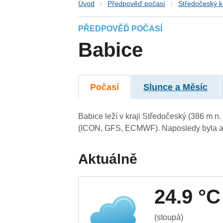
Úvod
Předpověď počasí
Středočeský k
PŘEDPOVĚĎ POČASÍ
Babice
Počasí
Slunce a Měsíc
Babice leží v kraji Středočeský (386 m n
(ICON, GFS, ECMWF). Naposledy byla ak
Aktuálně
24.9 °C
(stoupá)