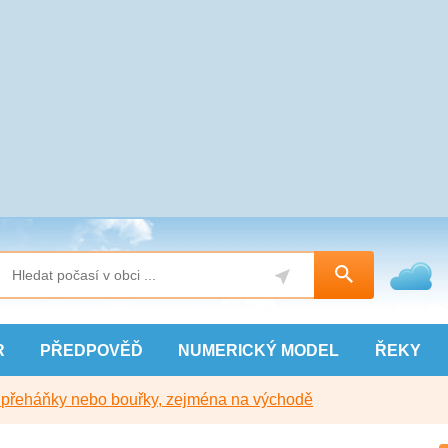
R
PŘEDPOVĚĎ
NUMERICKÝ
MODEL
ŘEKY
y přeháňky nebo bouřky, zejména na východě