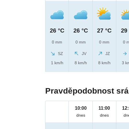
26 °C
26 °C
27 °C
29
0 mm
0 mm
0 mm
0 
SZ
JV
JZ
1 km/h
8 km/h
8 km/h
3 k
Pravděpodobnost srá
10:00
11:00
12
dnes
dnes
dn