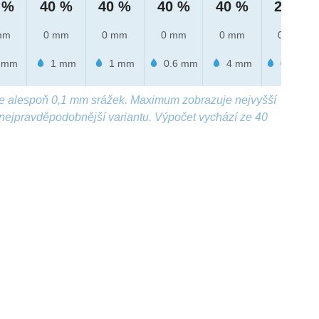
 %
40 %
40 %
40 %
40 %
20 %
mm
0 mm
0 mm
0 mm
0 mm
0 mm
 mm
1 mm
1 mm
0.6 mm
4 mm
0.4 mm
e alespoň 0,1 mm srážek. Maximum zobrazuje nejvyšší
nejpravděpodobnější variantu. Výpočet vychází ze 40