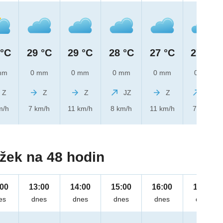
 °C
29 °C
29 °C
28 °C
27 °C
27 °C
mm
0 mm
0 mm
0 mm
0 mm
0 mm
Z
Z
Z
JZ
Z
JZ
m/h
7 km/h
11 km/h
8 km/h
11 km/h
7 km/h
žek na 48 hodin
:00
13:00
14:00
15:00
16:00
17:00
es
dnes
dnes
dnes
dnes
dnes