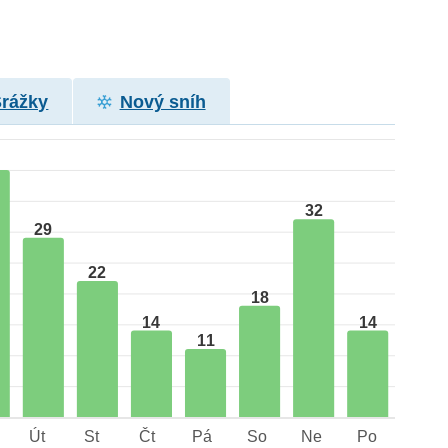
Srážky
Nový sníh
32
29
22
18
14
14
11
Út
St
Čt
Pá
So
Ne
Po