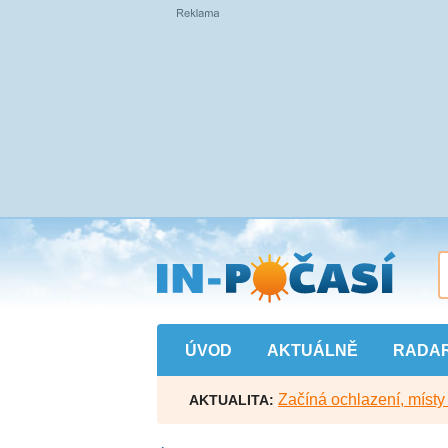
Přejít
na
hlavní
obsah
ÚVOD
AKTUÁLNĚ
RADA
Začíná ochlazení, míst
AKTUALITA: