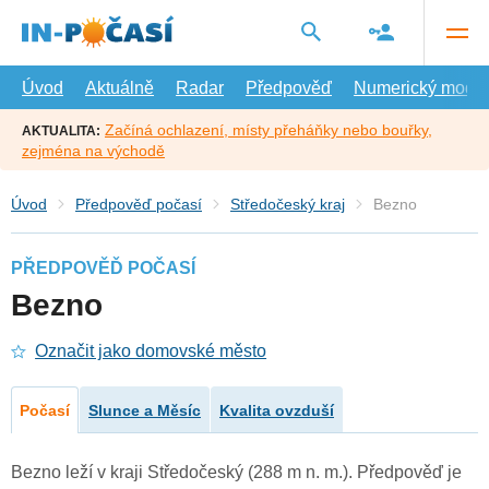
Přejít
na
hlavní
obsah
Úvod
Aktuálně
Radar
Předpověď
Numerický model
Začíná ochlazení, místy přeháňky nebo bouřky,
AKTUALITA:
zejména na východě
Úvod
Předpověď počasí
Středočeský kraj
Bezno
PŘEDPOVĚĎ POČASÍ
Bezno
Označit jako domovské město
Počasí
Slunce a Měsíc
Kvalita ovzduší
Bezno leží v kraji Středočeský (288 m n. m.). Předpověď je