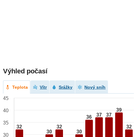
Výhled počasí
Teplota
Vítr
Srážky
Nový sníh
45
39
40
37
37
36
35
32
32
32
30
30
30