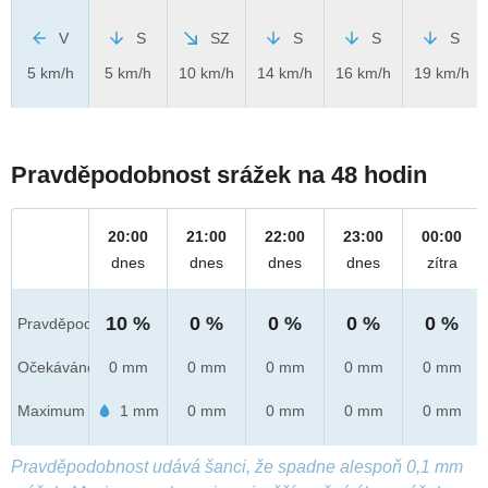
V
S
SZ
S
S
S
5 km/h
5 km/h
10 km/h
14 km/h
16 km/h
19 km/h
Pravděpodobnost srážek na 48 hodin
20:00
21:00
22:00
23:00
00:00
dnes
dnes
dnes
dnes
zítra
10 %
0 %
0 %
0 %
0 %
Pravděpod.
Očekáváno
0 mm
0 mm
0 mm
0 mm
0 mm
Maximum
1 mm
0 mm
0 mm
0 mm
0 mm
Pravděpodobnost udává šanci, že spadne alespoň 0,1 mm