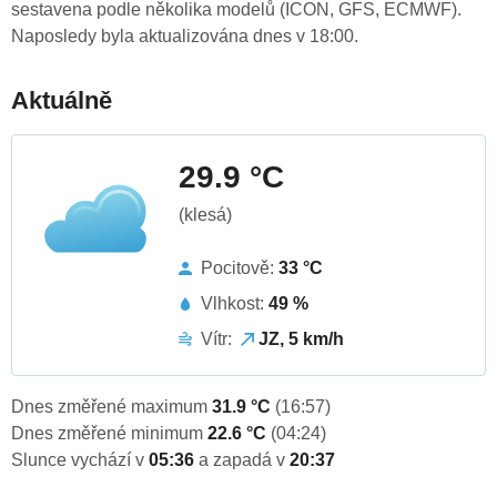
sestavena podle několika modelů (ICON, GFS, ECMWF).
Naposledy byla aktualizována dnes v 18:00.
Aktuálně
29.9 °C
(klesá)
Pocitově:
33 °C
Vlhkost:
49 %
Vítr:
JZ, 5 km/h
Dnes změřené maximum
31.9 °C
(16:57)
Dnes změřené minimum
22.6 °C
(04:24)
Slunce vychází v
05:36
a zapadá v
20:37