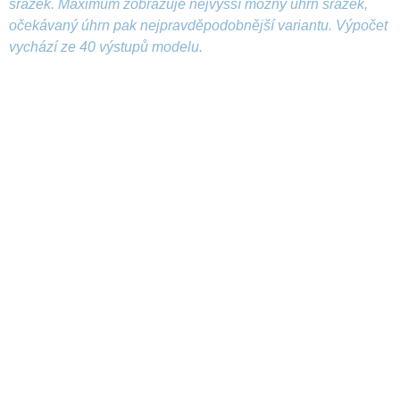
srážek. Maximum zobrazuje nejvyšší možný úhrn srážek,
očekávaný úhrn pak nejpravděpodobnější variantu. Výpočet
vychází ze 40 výstupů modelu.