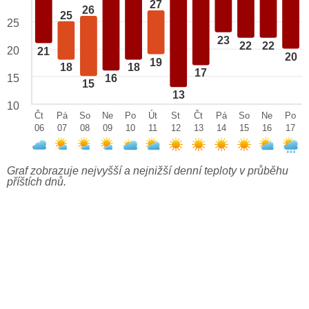
27
26
25
25
23
22
22
20
21
20
19
18
18
17
15
16
15
13
10
Čt
Pá
So
Ne
Po
Út
St
Čt
Pá
So
Ne
Po
06
07
08
09
10
11
12
13
14
15
16
17
Graf zobrazuje nejvyšší a nejnižší denní teploty v průběhu
příštích dnů.