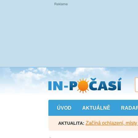
Přejít
na
hlavní
obsah
ÚVOD
AKTUÁLNĚ
RADA
Začíná ochlazení, míst
AKTUALITA: