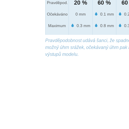
20 %
60 %
60
Pravděpod.
Očekáváno
0 mm
0.1 mm
0.
Maximum
0.3 mm
0.8 mm
0.
Pravděpodobnost udává šanci, že spadn
možný úhrn srážek, očekávaný úhrn pak 
výstupů modelu.