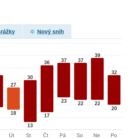
Srážky
Nový sníh
39
37
37
36
32
30
27
23
22
22
20
18
17
13
Út
St
Čt
Pá
So
Ne
Po