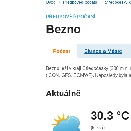
Úvod
Předpověď počasí
Středočeský k
PŘEDPOVĚĎ POČASÍ
Bezno
Počasí
Slunce a Měsíc
Bezno leží v kraji Středočeský (288 m n
(ICON, GFS, ECMWF). Naposledy byla ak
Aktuálně
30.3 °C
(klesá)