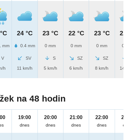
 °C
24 °C
23 °C
22 °C
23 °C
22 °C
1 mm
0.4 mm
0 mm
0 mm
0 mm
0 mm
V
SV
S
SZ
SZ
S
m/h
11 km/h
5 km/h
6 km/h
8 km/h
14 km/h
žek na 48 hodin
:00
19:00
20:00
21:00
22:00
23:00
es
dnes
dnes
dnes
dnes
dnes