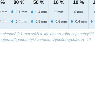
 %
80 %
50 %
10 %
10 %
10 %
2 mm
0.1 mm
0.4 mm
0 mm
0 mm
0 mm
3 mm
0.4 mm
0.8 mm
0.6 mm
0.4 mm
0.1 mm
e alespoň 0,1 mm srážek. Maximum zobrazuje nejvyšší
nejpravděpodobnější variantu. Výpočet vychází ze 40