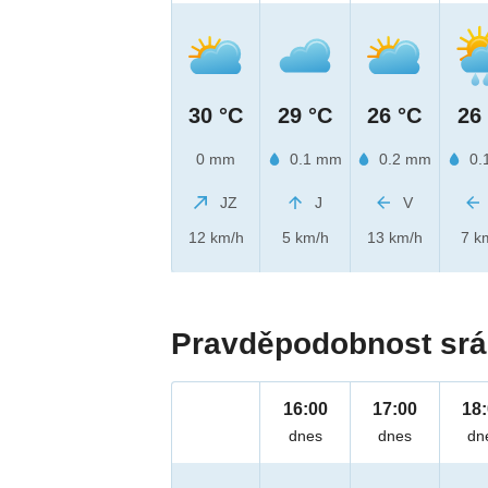
30 °C
29 °C
26 °C
26
0 mm
0.1 mm
0.2 mm
0.
JZ
J
V
12 km/h
5 km/h
13 km/h
7 k
Pravděpodobnost srá
16:00
17:00
18
dnes
dnes
dn