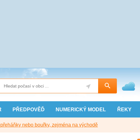
R
PŘEDPOVĚĎ
NUMERICKÝ
MODEL
ŘEKY
y přeháňky nebo bouřky, zejména na východě