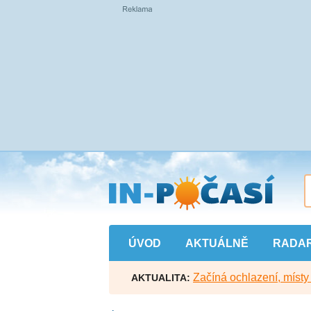
Přejít
na
hlavní
obsah
ÚVOD
AKTUÁLNĚ
RADA
Začíná ochlazení, míst
AKTUALITA: