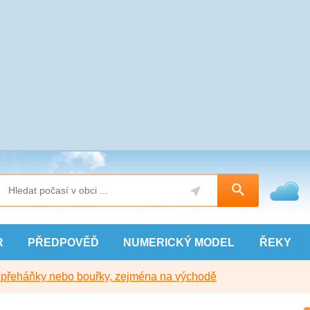
R
PŘEDPOVĚĎ
NUMERICKÝ
MODEL
ŘEKY
y přeháňky nebo bouřky, zejména na východě