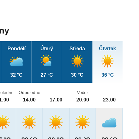
dny
Pondělí
Úterý
Středa
Čtvrtek
32 °C
27 °C
30 °C
36 °C
oledne
Odpoledne
Večer
1:00
14:00
17:00
20:00
23:00