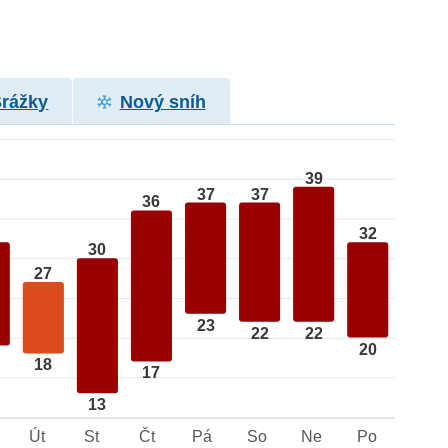
Srážky
Nový sníh
39
37
37
36
32
30
27
23
22
22
20
18
17
13
Út
St
Čt
Pá
So
Ne
Po