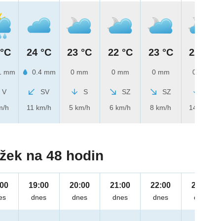
 °C
24 °C
23 °C
22 °C
23 °C
22 °C
1 mm
0.4 mm
0 mm
0 mm
0 mm
0 mm
V
SV
S
SZ
SZ
S
m/h
11 km/h
5 km/h
6 km/h
8 km/h
14 km/h
žek na 48 hodin
:00
19:00
20:00
21:00
22:00
23:00
es
dnes
dnes
dnes
dnes
dnes