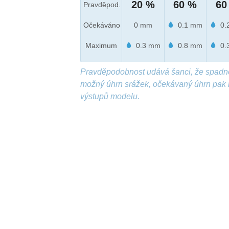
20 %
60 %
60
Pravděpod.
Očekáváno
0 mm
0.1 mm
0.
Maximum
0.3 mm
0.8 mm
0.
Pravděpodobnost udává šanci, že spadn
možný úhrn srážek, očekávaný úhrn pak 
výstupů modelu.