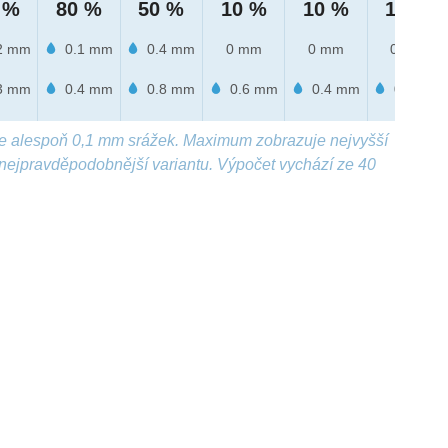
 %
80 %
50 %
10 %
10 %
10 %
2 mm
0.1 mm
0.4 mm
0 mm
0 mm
0 mm
3 mm
0.4 mm
0.8 mm
0.6 mm
0.4 mm
0.1 mm
e alespoň 0,1 mm srážek. Maximum zobrazuje nejvyšší
nejpravděpodobnější variantu. Výpočet vychází ze 40