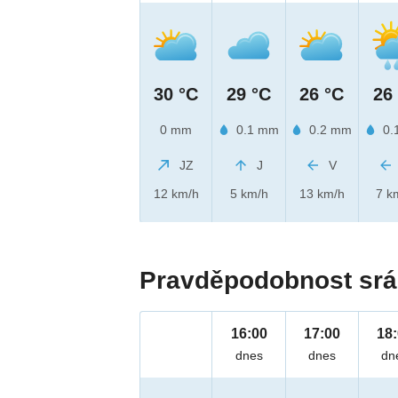
30 °C
29 °C
26 °C
26
0 mm
0.1 mm
0.2 mm
0.
JZ
J
V
12 km/h
5 km/h
13 km/h
7 k
Pravděpodobnost srá
16:00
17:00
18
dnes
dnes
dn