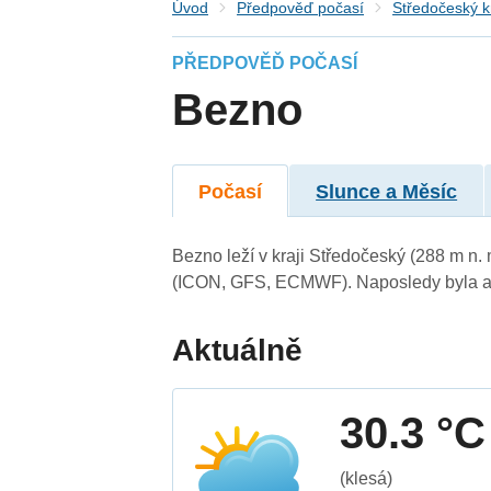
Úvod
Předpověď počasí
Středočeský k
PŘEDPOVĚĎ POČASÍ
Bezno
Počasí
Slunce a Měsíc
Bezno leží v kraji Středočeský (288 m n
(ICON, GFS, ECMWF). Naposledy byla ak
Aktuálně
30.3 °C
(klesá)