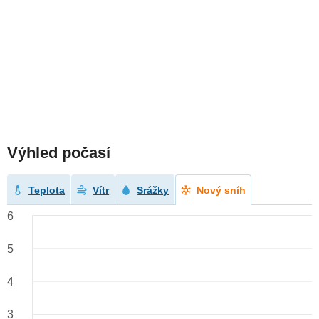
Výhled počasí
Teplota
Vítr
Srážky
Nový sníh
6
5
4
3