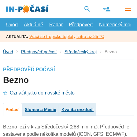
Přejít
na
hlavní
obsah
Úvod
Aktuálně
Radar
Předpověď
Numerický model
Vrací se tropické teploty, zítra až 35 °C
AKTUALITA:
Úvod
Předpověď počasí
Středočeský kraj
Bezno
PŘEDPOVĚĎ POČASÍ
Bezno
Označit jako domovské město
Počasí
Slunce a Měsíc
Kvalita ovzduší
Bezno leží v kraji Středočeský (288 m n. m.). Předpověď je
sestavena podle několika modelů (ICON, GFS, ECMWF).