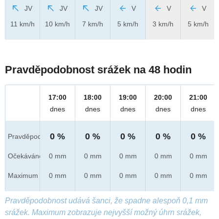
JV
JV
JV
V
V
V
11 km/h
10 km/h
7 km/h
5 km/h
3 km/h
5 km/h
Pravděpodobnost srážek na 48 hodin
17:00
18:00
19:00
20:00
21:00
dnes
dnes
dnes
dnes
dnes
0 %
0 %
0 %
0 %
0 %
Pravděpod.
Očekáváno
0 mm
0 mm
0 mm
0 mm
0 mm
Maximum
0 mm
0 mm
0 mm
0 mm
0 mm
Pravděpodobnost udává šanci, že spadne alespoň 0,1 mm
srážek. Maximum zobrazuje nejvyšší možný úhrn srážek,