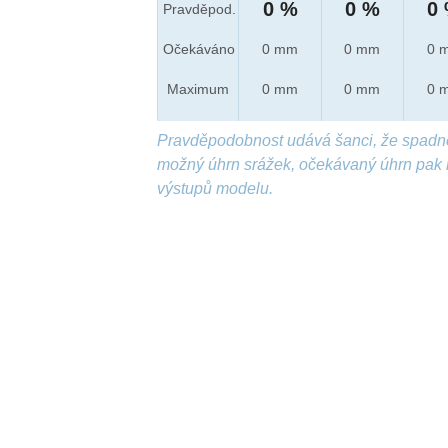
0 %
0 %
0
Pravděpod.
Očekáváno
0 mm
0 mm
0 
Maximum
0 mm
0 mm
0 
Pravděpodobnost udává šanci, že spadn
možný úhrn srážek, očekávaný úhrn pak 
výstupů modelu.