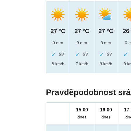
27 °C
27 °C
27 °C
26
0 mm
0 mm
0 mm
0 
SV
SV
SV
8 km/h
7 km/h
9 km/h
9 k
Pravděpodobnost srá
15:00
16:00
17
dnes
dnes
dn