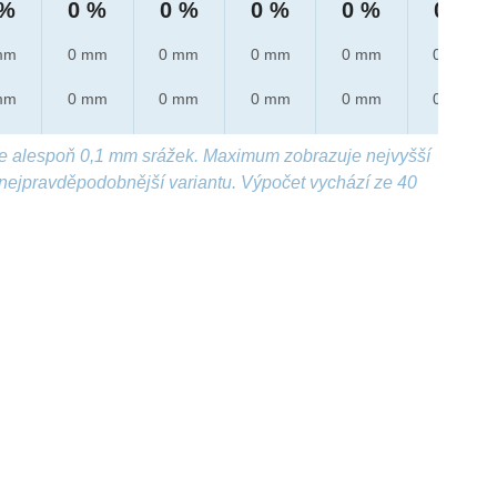
 %
0 %
0 %
0 %
0 %
0 %
mm
0 mm
0 mm
0 mm
0 mm
0 mm
mm
0 mm
0 mm
0 mm
0 mm
0 mm
e alespoň 0,1 mm srážek. Maximum zobrazuje nejvyšší
nejpravděpodobnější variantu. Výpočet vychází ze 40