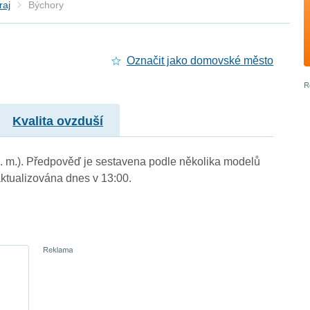
raj
Býchory
Označit jako domovské město
Kvalita ovzduší
n. m.). Předpověď je sestavena podle několika modelů
tualizována dnes v 13:00.