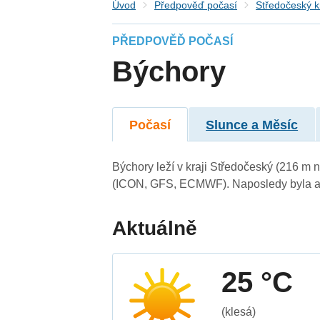
Úvod
Předpověď počasí
Středočeský k
PŘEDPOVĚĎ POČASÍ
Býchory
Počasí
Slunce a Měsíc
Býchory leží v kraji Středočeský (216 m 
(ICON, GFS, ECMWF). Naposledy byla ak
Aktuálně
25 °C
(klesá)