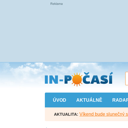
Přejít
na
hlavní
obsah
ÚVOD
AKTUÁLNĚ
RADA
Víkend bude slunečný s l
AKTUALITA: