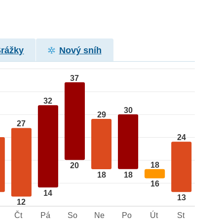
Srážky
Nový sníh
37
32
30
29
27
24
18
20
18
18
16
14
13
12
Čt
Pá
So
Ne
Po
Út
St