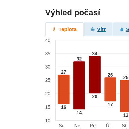
Výhled počasí
Teplota
Vítr
40
34
35
32
30
27
26
25
25
20
20
17
15
16
14
13
10
So
Ne
Po
Út
St