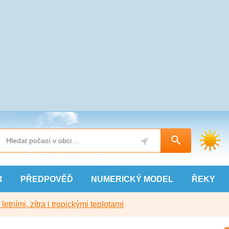
R
PŘEDPOVĚĎ
NUMERICKÝ
MODEL
ŘEKY
etními, zítra i tropickými teplotami