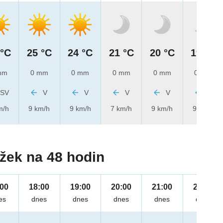
 °C
25 °C
24 °C
21 °C
20 °C
19 °C
mm
0 mm
0 mm
0 mm
0 mm
0 mm
SV
V
V
V
V
V
m/h
9 km/h
9 km/h
7 km/h
9 km/h
9 km/h
žek na 48 hodin
:00
18:00
19:00
20:00
21:00
22:00
es
dnes
dnes
dnes
dnes
dnes