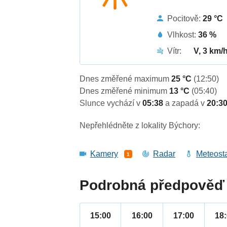
Pocitově:
29 °C
Vlhkost:
36 %
Vítr:
V, 3 km/
Dnes změřené maximum
25 °C
(12:50)
Dnes změřené minimum
13 °C
(05:40)
Slunce vychází v
05:38
a zapadá v
20:3
Nepřehlédněte z lokality Býchory:
Kamery
Radar
Meteost
1
Podrobná předpověď 
15:00
16:00
17:00
18