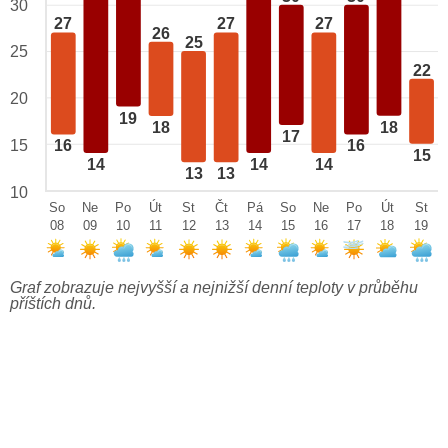
30
27
27
27
26
25
25
22
20
19
18
18
17
15
16
16
15
14
14
14
13
13
10
So
Ne
Po
Út
St
Čt
Pá
So
Ne
Po
Út
St
08
09
10
11
12
13
14
15
16
17
18
19
Graf zobrazuje nejvyšší a nejnižší denní teploty v průběhu
příštích dnů.