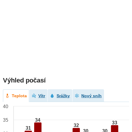
Výhled počasí
Teplota
Vítr
Srážky
Nový sníh
40
34
35
33
32
31
30
30