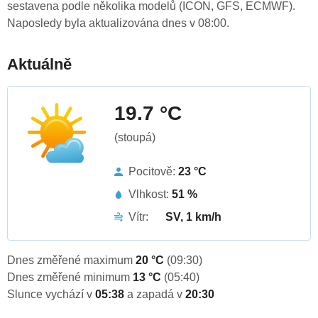
sestavena podle několika modelů (ICON, GFS, ECMWF).
Naposledy byla aktualizována dnes v 08:00.
Aktuálně
19.7 °C
(stoupá)
Pocitově:
23 °C
Vlhkost:
51 %
Vítr:
SV, 1 km/h
Dnes změřené maximum
20 °C
(09:30)
Dnes změřené minimum
13 °C
(05:40)
Slunce vychází v
05:38
a zapadá v
20:30