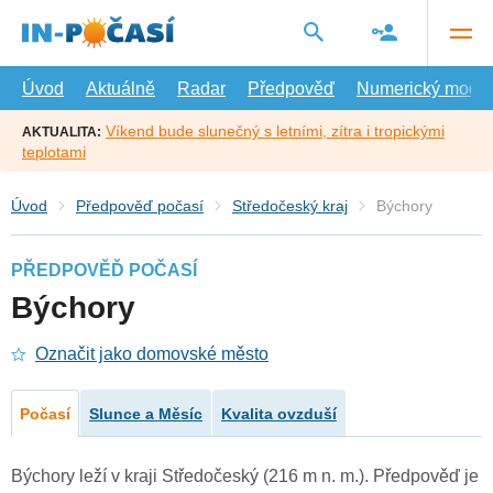
Přejít
na
hlavní
obsah
Úvod
Aktuálně
Radar
Předpověď
Numerický model
Víkend bude slunečný s letními, zítra i tropickými
AKTUALITA:
teplotami
Úvod
Předpověď počasí
Středočeský kraj
Býchory
PŘEDPOVĚĎ POČASÍ
Býchory
Označit jako domovské město
Počasí
Slunce a Měsíc
Kvalita ovzduší
Býchory leží v kraji Středočeský (216 m n. m.). Předpověď je