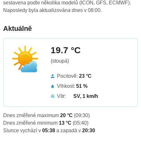
sestavena podle několika modelů (ICON, GFS, ECMWF).
Naposledy byla aktualizována dnes v 08:00.
Aktuálně
19.7 °C
(stoupá)
Pocitově:
23 °C
Vlhkost:
51 %
Vítr:
SV, 1 km/h
Dnes změřené maximum
20 °C
(09:30)
Dnes změřené minimum
13 °C
(05:40)
Slunce vychází v
05:38
a zapadá v
20:30