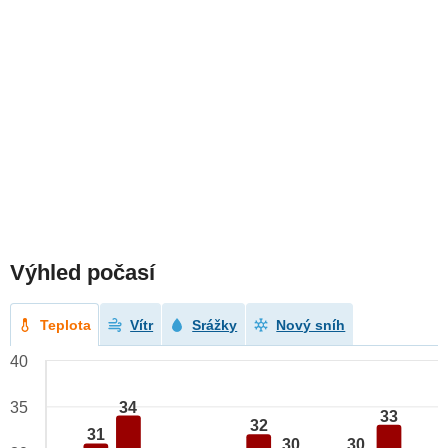
Výhled počasí
Teplota
Vítr
Srážky
Nový sníh
40
34
35
33
32
31
30
30