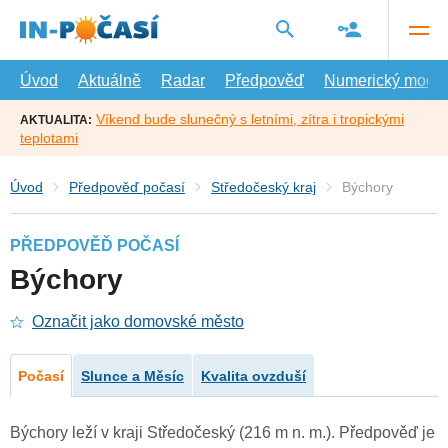
Přejít
na
hlavní
obsah
Úvod
Aktuálně
Radar
Předpověď
Numerický model
Víkend bude slunečný s letními, zítra i tropickými
AKTUALITA:
teplotami
Úvod
Předpověď počasí
Středočeský kraj
Býchory
PŘEDPOVĚĎ POČASÍ
Býchory
Označit jako domovské město
Počasí
Slunce a Měsíc
Kvalita ovzduší
Býchory leží v kraji Středočeský (216 m n. m.). Předpověď je