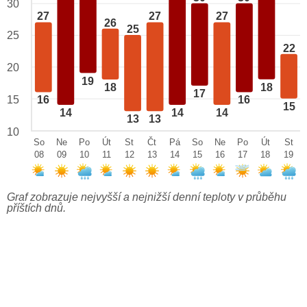
30
27
27
27
26
25
25
22
20
19
18
18
17
15
16
16
15
14
14
14
13
13
10
So
Ne
Po
Út
St
Čt
Pá
So
Ne
Po
Út
St
08
09
10
11
12
13
14
15
16
17
18
19
Graf zobrazuje nejvyšší a nejnižší denní teploty v průběhu
příštích dnů.