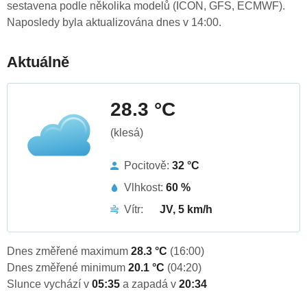
sestavena podle několika modelů (ICON, GFS, ECMWF).
Naposledy byla aktualizována dnes v 14:00.
Aktuálně
28.3 °C
(klesá)
Pocitově:
32 °C
Vlhkost:
60 %
Vítr:
JV, 5 km/h
Dnes změřené maximum
28.3 °C
(16:00)
Dnes změřené minimum
20.1 °C
(04:20)
Slunce vychází v
05:35
a zapadá v
20:34