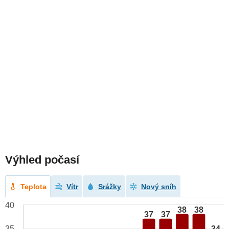
Výhled počasí
Teplota
Vítr
Srážky
Nový sníh
40
38
38
37
37
34
35