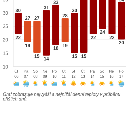
33
31
30
30
30
28
27
27
25
24
22
22
22
20
20
19
19
18
15
15
15
15
14
10
Čt
Pá
So
Ne
Po
Út
St
Čt
Pá
So
Ne
Po
06
07
08
09
10
11
12
13
14
15
16
17
Graf zobrazuje nejvyšší a nejnižší denní teploty v průběhu
příštích dnů.