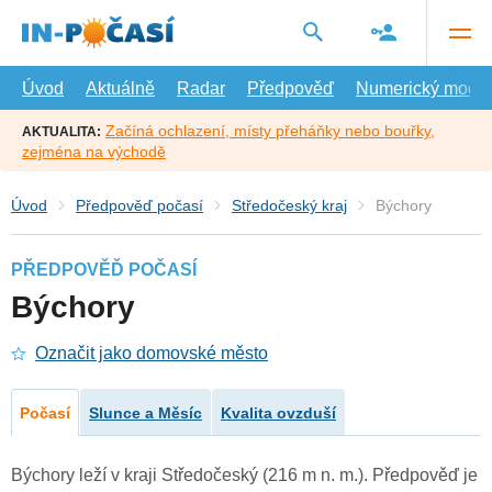
Přejít
na
hlavní
obsah
Úvod
Aktuálně
Radar
Předpověď
Numerický model
Začíná ochlazení, místy přeháňky nebo bouřky,
AKTUALITA:
zejména na východě
Úvod
Předpověď počasí
Středočeský kraj
Býchory
PŘEDPOVĚĎ POČASÍ
Býchory
Označit jako domovské město
Počasí
Slunce a Měsíc
Kvalita ovzduší
Býchory leží v kraji Středočeský (216 m n. m.). Předpověď je