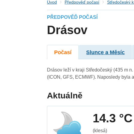
Úvod
Předpověď počasí
Středočeský k
PŘEDPOVĚĎ POČASÍ
Drásov
Počasí
Slunce a Měsíc
Drásov leží v kraji Středočeský (435 m n
(ICON, GFS, ECMWF). Naposledy byla ak
Aktuálně
14.3 °C
(klesá)