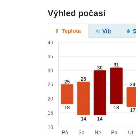
Výhled počasí
Teplota
Vítr
40
35
31
30
30
26
25
25
24
20
18
18
17
15
14
14
10
Pá
So
Ne
Po
Út