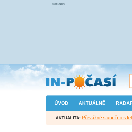
Přejít
na
hlavní
obsah
ÚVOD
AKTUÁLNĚ
RADA
Převážně slunečno s let
AKTUALITA: