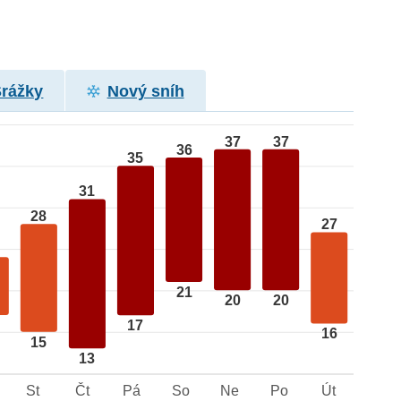
Srážky
Nový sníh
37
37
36
35
31
28
27
21
20
20
17
16
15
13
St
Čt
Pá
So
Ne
Po
Út