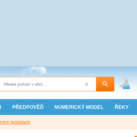
R
PŘEDPOVĚĎ
NUMERICKÝ
MODEL
ŘEKY
ními teplotami