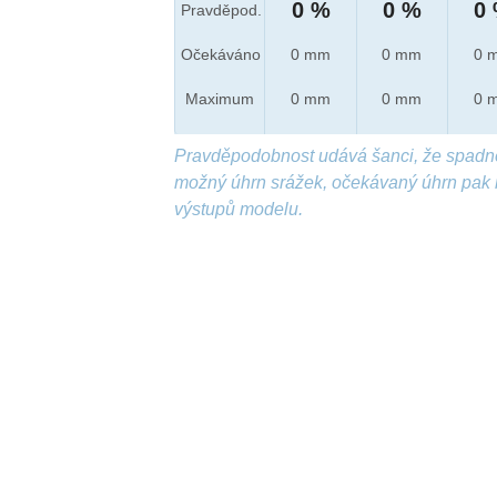
0 %
0 %
0
Pravděpod.
Očekáváno
0 mm
0 mm
0 
Maximum
0 mm
0 mm
0 
Pravděpodobnost udává šanci, že spadn
možný úhrn srážek, očekávaný úhrn pak 
výstupů modelu.