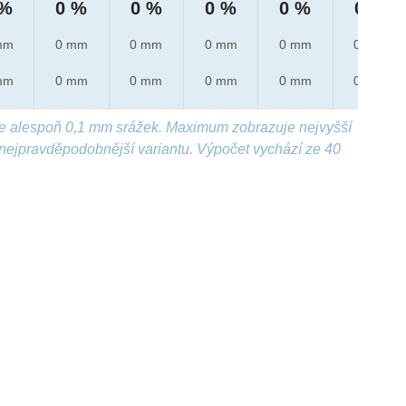
 %
0 %
0 %
0 %
0 %
0 %
mm
0 mm
0 mm
0 mm
0 mm
0 mm
mm
0 mm
0 mm
0 mm
0 mm
0 mm
e alespoň 0,1 mm srážek. Maximum zobrazuje nejvyšší
nejpravděpodobnější variantu. Výpočet vychází ze 40