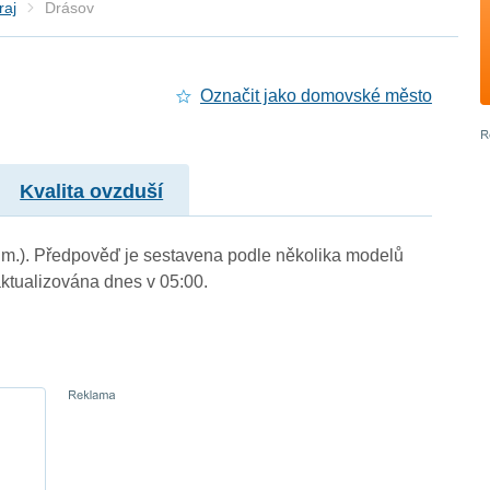
raj
Drásov
Označit jako domovské město
Kvalita ovzduší
. m.). Předpověď je sestavena podle několika modelů
tualizována dnes v 05:00.