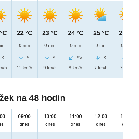
 °C
22 °C
23 °C
24 °C
25 °C
25 °C
mm
0 mm
0 mm
0 mm
0 mm
0 mm
S
S
S
SV
S
S
km/h
11 km/h
9 km/h
8 km/h
7 km/h
7 km/h
žek na 48 hodin
:00
09:00
10:00
11:00
12:00
13:00
es
dnes
dnes
dnes
dnes
dnes