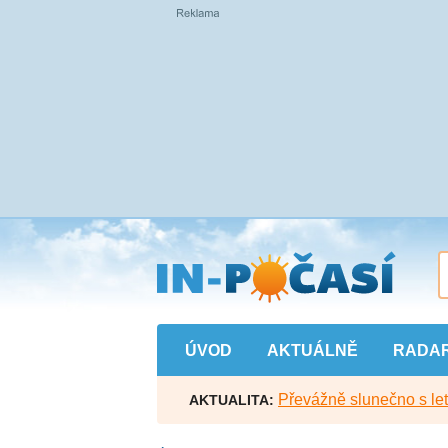
Přejít
na
hlavní
obsah
ÚVOD
AKTUÁLNĚ
RADA
Převážně slunečno s let
AKTUALITA: