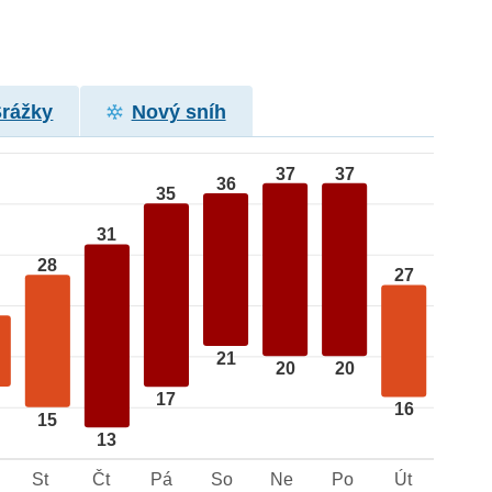
Srážky
Nový sníh
37
37
36
35
31
28
27
21
20
20
17
16
15
13
St
Čt
Pá
So
Ne
Po
Út