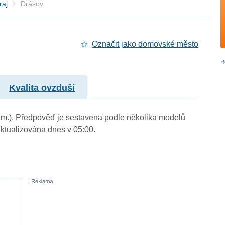
raj
Drásov
Označit jako domovské město
Kvalita ovzduší
. m.). Předpověď je sestavena podle několika modelů
tualizována dnes v 05:00.