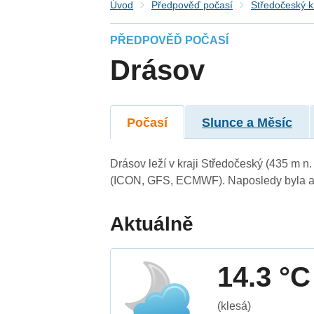
Úvod
Předpověď počasí
Středočeský k
PŘEDPOVĚĎ POČASÍ
Drásov
Počasí
Slunce a Měsíc
Drásov leží v kraji Středočeský (435 m n
(ICON, GFS, ECMWF). Naposledy byla ak
Aktuálně
14.3 °C
(klesá)