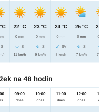
 °C
22 °C
23 °C
24 °C
25 °C
25 °C
mm
0 mm
0 mm
0 mm
0 mm
0 mm
S
S
S
SV
S
S
km/h
11 km/h
9 km/h
8 km/h
7 km/h
7 km/h
žek na 48 hodin
:00
09:00
10:00
11:00
12:00
13:00
es
dnes
dnes
dnes
dnes
dnes