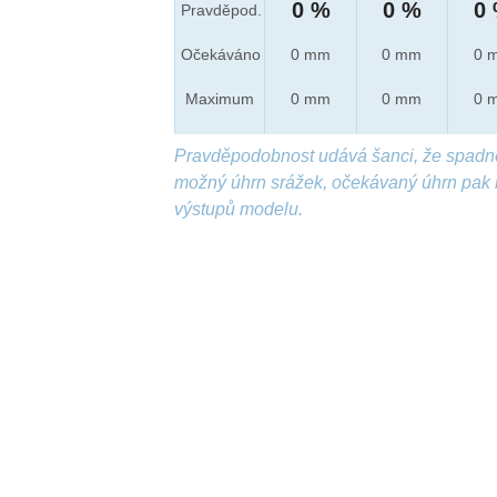
0 %
0 %
0
Pravděpod.
Očekáváno
0 mm
0 mm
0 
Maximum
0 mm
0 mm
0 
Pravděpodobnost udává šanci, že spadn
možný úhrn srážek, očekávaný úhrn pak 
výstupů modelu.