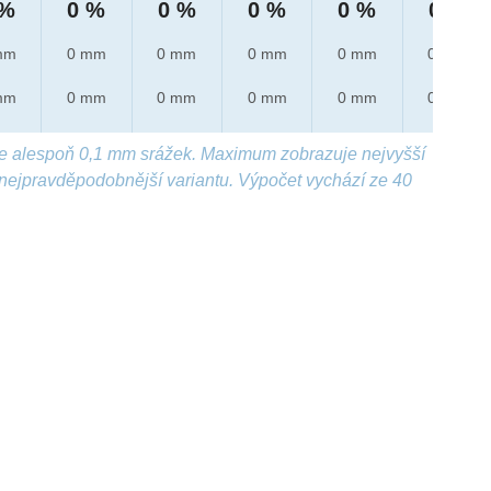
 %
0 %
0 %
0 %
0 %
0 %
mm
0 mm
0 mm
0 mm
0 mm
0 mm
mm
0 mm
0 mm
0 mm
0 mm
0 mm
e alespoň 0,1 mm srážek. Maximum zobrazuje nejvyšší
nejpravděpodobnější variantu. Výpočet vychází ze 40