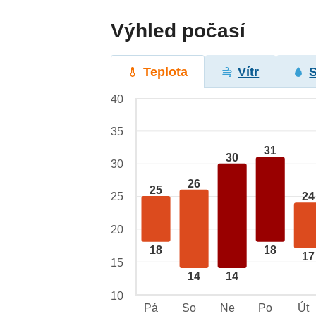
Výhled počasí
Teplota
Vítr
40
35
31
30
30
26
25
25
24
20
18
18
17
15
14
14
10
Pá
So
Ne
Po
Út