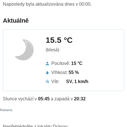
Naposledy byla aktualizována dnes v 00:00.
Aktuálně
15.5 °C
(klesá)
Pocitově:
15 °C
Vlhkost:
55 %
Vítr:
SV, 1 km/h
Slunce vychází v
05:45
a zapadá v
20:32
Nepřehlédněte z lokality Drásov: