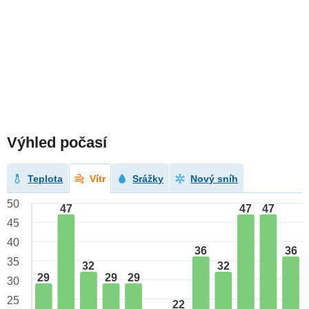
Výhled počasí
Teplota
Vítr
Srážky
Nový sníh
50
47
47
47
45
40
36
36
35
32
32
29
29
29
30
25
22