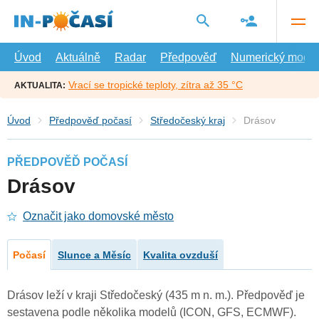
Přejít
na
hlavní
obsah
Úvod
Aktuálně
Radar
Předpověď
Numerický model
Vrací se tropické teploty, zítra až 35 °C
AKTUALITA:
Úvod
Předpověď počasí
Středočeský kraj
Drásov
PŘEDPOVĚĎ POČASÍ
Drásov
Označit jako domovské město
Počasí
Slunce a Měsíc
Kvalita ovzduší
Drásov leží v kraji Středočeský (435 m n. m.). Předpověď je
sestavena podle několika modelů (ICON, GFS, ECMWF).