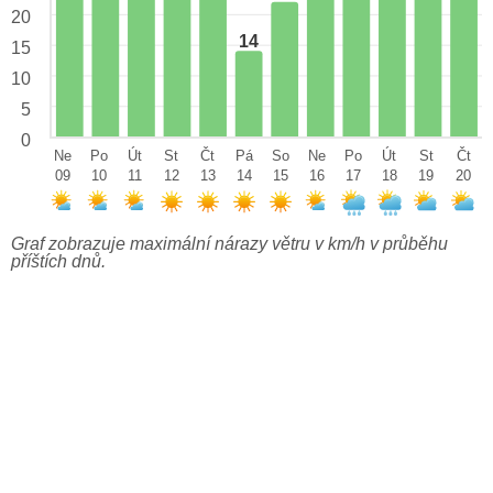
20
14
15
10
5
0
Ne
Po
Út
St
Čt
Pá
So
Ne
Po
Út
St
Čt
09
10
11
12
13
14
15
16
17
18
19
20
Graf zobrazuje maximální nárazy větru v km/h v průběhu
příštích dnů.