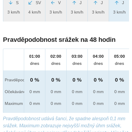
S
SV
V
J
J
J
3 km/h
4 km/h
3 km/h
3 km/h
3 km/h
3 km/h
Pravděpodobnost srážek na 48 hodin
01:00
02:00
03:00
04:00
05:00
dnes
dnes
dnes
dnes
dnes
0 %
0 %
0 %
0 %
0 %
Pravděpod.
Očekáváno
0 mm
0 mm
0 mm
0 mm
0 mm
Maximum
0 mm
0 mm
0 mm
0 mm
0 mm
Pravděpodobnost udává šanci, že spadne alespoň 0,1 mm
srážek. Maximum zobrazuje nejvyšší možný úhrn srážek,