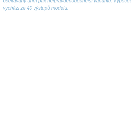
očekávaný úhrn pak nejpravděpodobnější variantu. Výpočet
vychází ze 40 výstupů modelu.