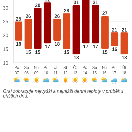
32
31
31
30
30
28
27
26
26
25
25
21
21
20
18
18
17
17
17
15
16
15
15
15
15
13
13
10
Pá
So
Ne
Po
Út
St
Čt
Pá
So
Ne
Po
Út
07
08
09
10
11
12
13
14
15
16
17
18
Graf zobrazuje nejvyšší a nejnižší denní teploty v průběhu
příštích dnů.