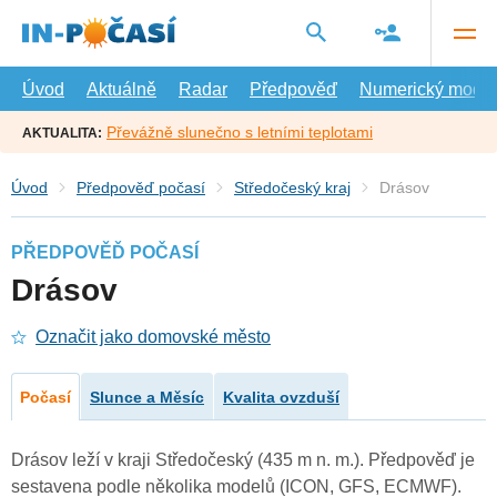
Přejít
na
hlavní
obsah
Úvod
Aktuálně
Radar
Předpověď
Numerický model
Převážně slunečno s letními teplotami
AKTUALITA:
Úvod
Předpověď počasí
Středočeský kraj
Drásov
PŘEDPOVĚĎ POČASÍ
Drásov
Označit jako domovské město
Počasí
Slunce a Měsíc
Kvalita ovzduší
Drásov leží v kraji Středočeský (435 m n. m.). Předpověď je
sestavena podle několika modelů (ICON, GFS, ECMWF).