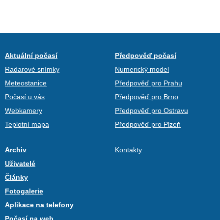
Aktuální počasí
Předpověď počasí
Radarové snímky
Numerický model
Meteostanice
Předpověď pro Prahu
Počasí u vás
Předpověď pro Brno
Webkamery
Předpověď pro Ostravu
Teplotní mapa
Předpověď pro Plzeň
Archiv
Kontakty
Uživatelé
Články
Fotogalerie
Aplikace na telefony
Počasí na web