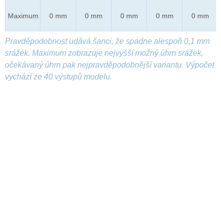
Maximum
0 mm
0 mm
0 mm
0 mm
0 mm
Pravděpodobnost udává šanci, že spadne alespoň 0,1 mm
srážek. Maximum zobrazuje nejvyšší možný úhrn srážek,
očekávaný úhrn pak nejpravděpodobnější variantu. Výpočet
vychází ze 40 výstupů modelu.