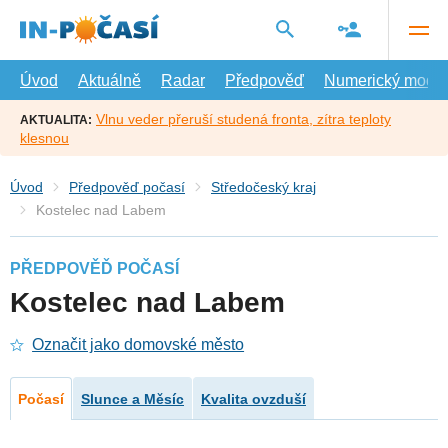
Přejít
na
hlavní
obsah
Úvod
Aktuálně
Radar
Předpověď
Numerický model
Vlnu veder přeruší studená fronta, zítra teploty
AKTUALITA:
klesnou
Úvod
Předpověď počasí
Středočeský kraj
Kostelec nad Labem
PŘEDPOVĚĎ POČASÍ
Kostelec nad Labem
Označit jako domovské město
Počasí
Slunce a Měsíc
Kvalita ovzduší