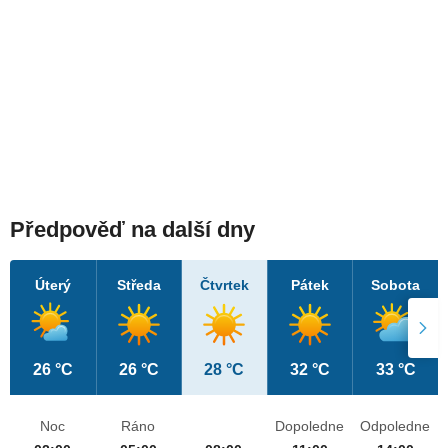
Předpověď na další dny
Úterý
Středa
Čtvrtek
Pátek
Sobota
26 °C
26 °C
28 °C
32 °C
33 °C
Noc
Ráno
Dopoledne
Odpoledne