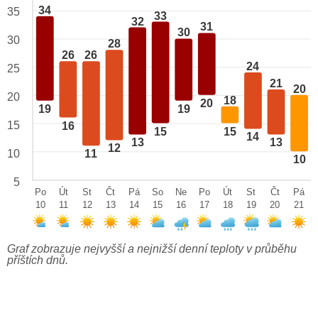
34
35
33
32
31
30
30
28
26
26
24
25
21
20
20
18
20
19
19
15
16
15
15
14
13
13
12
10
11
10
5
Po
Út
St
Čt
Pá
So
Ne
Po
Út
St
Čt
Pá
10
11
12
13
14
15
16
17
18
19
20
21
Graf zobrazuje nejvyšší a nejnižší denní teploty v průběhu
příštích dnů.