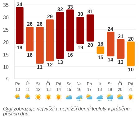
34
35
33
32
31
30
29
30
26
26
24
25
21
20
20
18
20
19
19
15
16
16
15
14
13
13
12
10
11
10
5
Po
Út
St
Čt
Pá
So
Ne
Po
Út
St
Čt
Pá
10
11
12
13
14
15
16
17
18
19
20
21
Graf zobrazuje nejvyšší a nejnižší denní teploty v průběhu
příštích dnů.