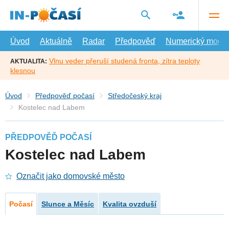
Přejít
na
hlavní
obsah
Úvod
Aktuálně
Radar
Předpověď
Numerický model
Vlnu veder přeruší studená fronta, zítra teploty
AKTUALITA:
klesnou
Úvod
Předpověď počasí
Středočeský kraj
Kostelec nad Labem
PŘEDPOVĚĎ POČASÍ
Kostelec nad Labem
Označit jako domovské město
Počasí
Slunce a Měsíc
Kvalita ovzduší