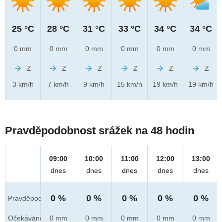
25 °C
28 °C
31 °C
33 °C
34 °C
34 °C
0 mm
0 mm
0 mm
0 mm
0 mm
0 mm
Z
Z
Z
Z
Z
Z
3 km/h
7 km/h
9 km/h
15 km/h
19 km/h
19 km/h
Pravděpodobnost srážek na 48 hodin
09:00
10:00
11:00
12:00
13:00
dnes
dnes
dnes
dnes
dnes
0 %
0 %
0 %
0 %
0 %
Pravděpod.
Očekáváno
0 mm
0 mm
0 mm
0 mm
0 mm