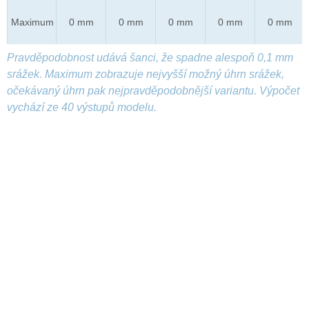
Maximum
0 mm
0 mm
0 mm
0 mm
0 mm
Pravděpodobnost udává šanci, že spadne alespoň 0,1 mm
srážek. Maximum zobrazuje nejvyšší možný úhrn srážek,
očekávaný úhrn pak nejpravděpodobnější variantu. Výpočet
vychází ze 40 výstupů modelu.