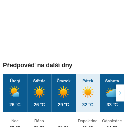
Předpověď na další dny
Úterý
Středa
Čtvrtek
Pátek
Sobota
26 °C
26 °C
29 °C
32 °C
33 °C
Noc
Ráno
Dopoledne
Odpoledne