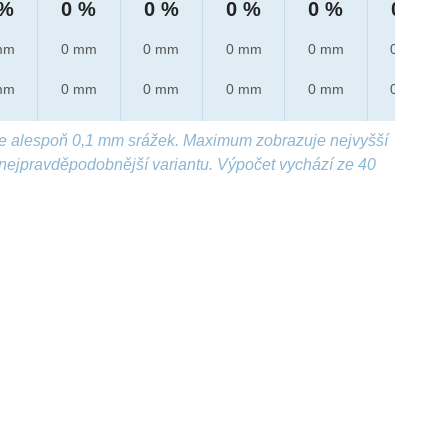
 %
0 %
0 %
0 %
0 %
0 %
mm
0 mm
0 mm
0 mm
0 mm
0 mm
mm
0 mm
0 mm
0 mm
0 mm
0 mm
e alespoň 0,1 mm srážek. Maximum zobrazuje nejvyšší
nejpravděpodobnější variantu. Výpočet vychází ze 40