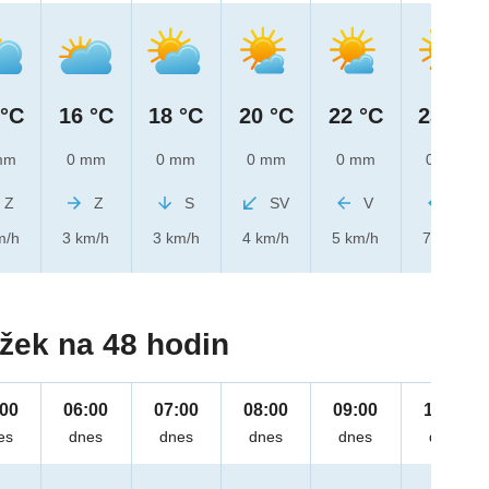
 °C
16 °C
18 °C
20 °C
22 °C
23 °C
mm
0 mm
0 mm
0 mm
0 mm
0 mm
Z
Z
S
SV
V
V
m/h
3 km/h
3 km/h
4 km/h
5 km/h
7 km/h
žek na 48 hodin
:00
06:00
07:00
08:00
09:00
10:00
es
dnes
dnes
dnes
dnes
dnes