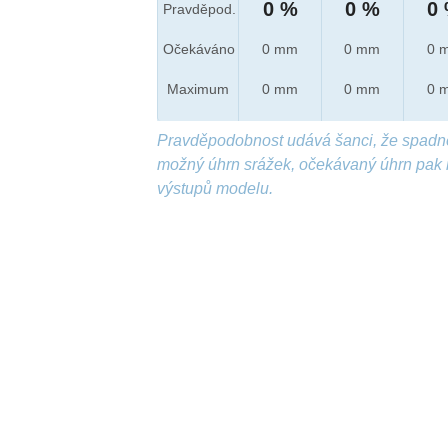
0 %
0 %
0
Pravděpod.
Očekáváno
0 mm
0 mm
0 
Maximum
0 mm
0 mm
0 
Pravděpodobnost udává šanci, že spadn
možný úhrn srážek, očekávaný úhrn pak 
výstupů modelu.