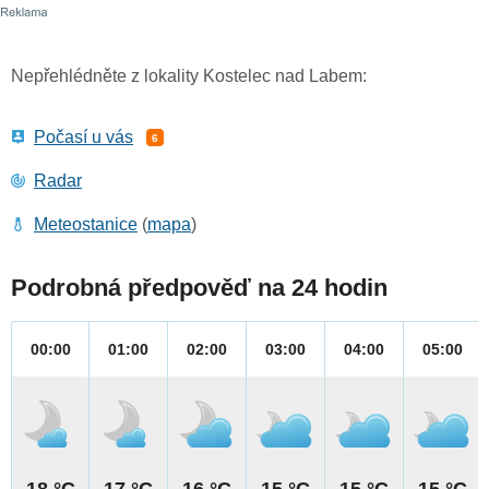
Nepřehlédněte z lokality Kostelec nad Labem:
Počasí u vás
6
Radar
Meteostanice
(
mapa
)
Podrobná předpověď na 24 hodin
00:00
01:00
02:00
03:00
04:00
05:00
18 °C
17 °C
16 °C
15 °C
15 °C
15 °C