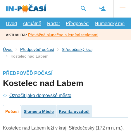
Přejít
na
hlavní
obsah
Úvod
Aktuálně
Radar
Předpověď
Numerický model
Převážně slunečno s letními teplotami
AKTUALITA:
Úvod
Předpověď počasí
Středočeský kraj
Kostelec nad Labem
PŘEDPOVĚĎ POČASÍ
Kostelec nad Labem
Označit jako domovské město
Počasí
Slunce a Měsíc
Kvalita ovzduší
Kostelec nad Labem leží v kraji Středočeský (172 m n. m.).