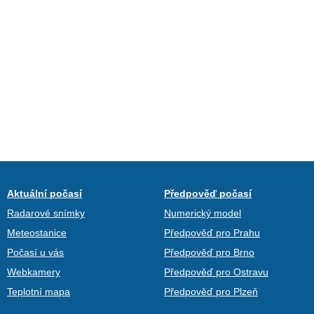
Aktuální počasí
Předpověď počasí
Radarové snímky
Numerický model
Meteostanice
Předpověď pro Prahu
Počasí u vás
Předpověď pro Brno
Webkamery
Předpověď pro Ostravu
Teplotní mapa
Předpověď pro Plzeň