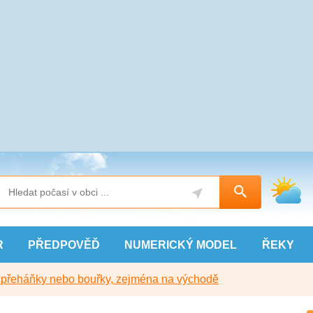
R
PŘEDPOVĚĎ
NUMERICKÝ
MODEL
ŘEKY
y přeháňky nebo bouřky, zejména na východě