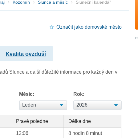
raj
Kozomín
Slunce a měsíc
Sluneční kalendář
Označit jako domovské město
Kvalita ovzduší
adů Slunce a další důležité informace pro každý den v
Měsíc:
Rok:
d
Pravé poledne
Délka dne
12:06
8 hodin 8 minut