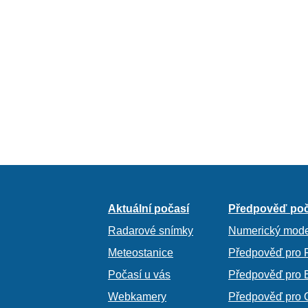
Aktuální počasí
Předpověď poč
Radarové snímky
Numerický mode
Meteostanice
Předpověď pro 
Počasí u vás
Předpověď pro 
Webkamery
Předpověď pro 