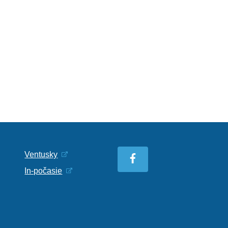
Ventusky
In-počasie