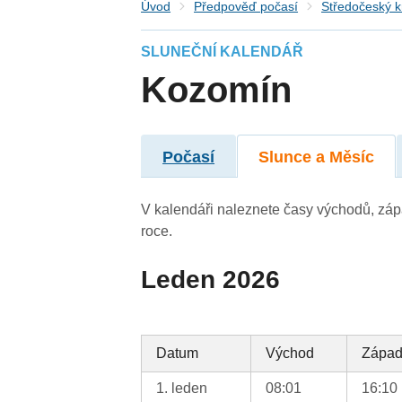
Úvod
Předpověď počasí
Středočeský k
SLUNEČNÍ KALENDÁŘ
Kozomín
Počasí
Slunce a Měsíc
V kalendáři naleznete časy východů, záp
roce.
Leden 2026
Datum
Východ
Zápa
1. leden
08:01
16:10