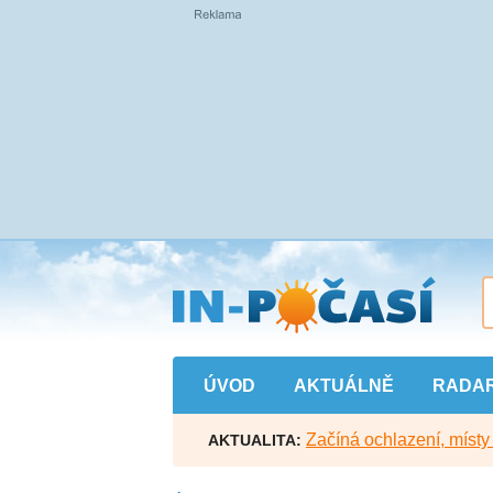
Přejít
na
hlavní
obsah
ÚVOD
AKTUÁLNĚ
RADA
Začíná ochlazení, míst
AKTUALITA: