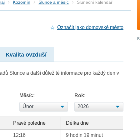
raj
Kozomín
Slunce a měsíc
Sluneční kalendář
Označit jako domovské město
Kvalita ovzduší
adů Slunce a další důležité informace pro každý den v
Měsíc:
Rok:
Pravé poledne
Délka dne
12:16
9 hodin 19 minut