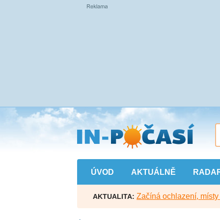
Přejít
na
hlavní
obsah
ÚVOD
AKTUÁLNĚ
RADA
Začíná ochlazení, míst
AKTUALITA: