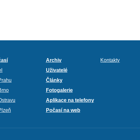
así
Archiv
Kontakty
l
Uživatelé
Prahu
Články
Brno
Fotogalerie
Ostravu
Aplikace na telefony
Plzeň
Počasí na web