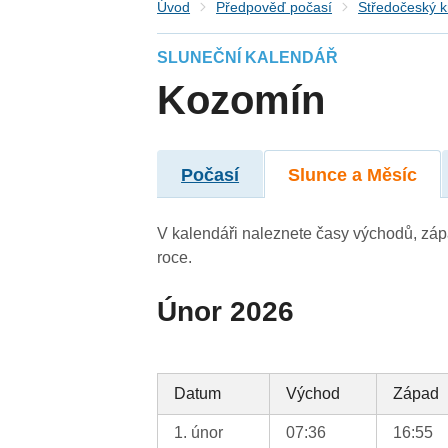
Úvod
Předpověď počasí
Středočeský k
SLUNEČNÍ KALENDÁŘ
Kozomín
Počasí
Slunce a Měsíc
V kalendáři naleznete časy východů, záp
roce.
Únor 2026
Datum
Východ
Západ
1. únor
07:36
16:55