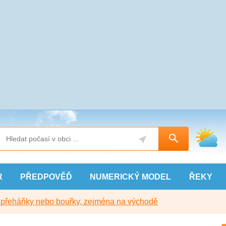
R
PŘEDPOVĚĎ
NUMERICKÝ
MODEL
ŘEKY
y přeháňky nebo bouřky, zejména na východě