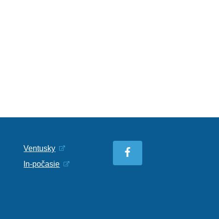
Ventusky
In-počasie