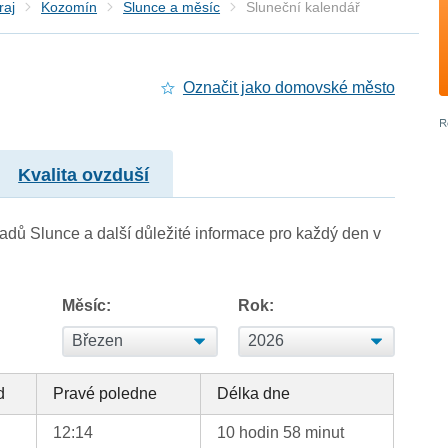
raj
Kozomín
Slunce a měsíc
Sluneční kalendář
Označit jako domovské město
Kvalita ovzduší
adů Slunce a další důležité informace pro každý den v
Měsíc:
Rok:
d
Pravé poledne
Délka dne
12:14
10 hodin 58 minut