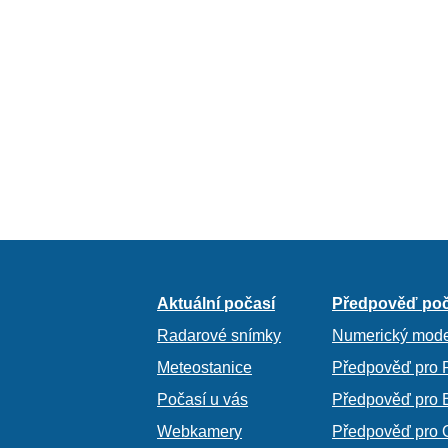
Aktuální počasí
Předpověď poč
Radarové snímky
Numerický mode
Meteostanice
Předpověď pro 
Počasí u vás
Předpověď pro 
Webkamery
Předpověď pro 