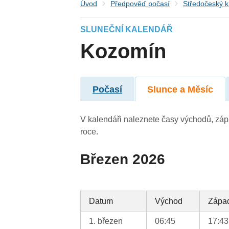
Úvod
Předpověď počasí
Středočeský k
SLUNEČNÍ KALENDÁŘ
Kozomín
Počasí
Slunce a Měsíc
V kalendáři naleznete časy východů, záp
roce.
Březen 2026
Datum
Východ
Zápa
1. březen
06:45
17:43