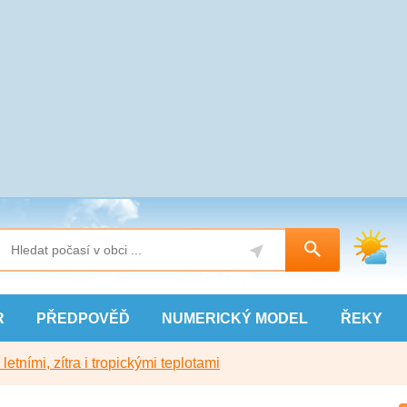
R
PŘEDPOVĚĎ
NUMERICKÝ
MODEL
ŘEKY
etními, zítra i tropickými teplotami