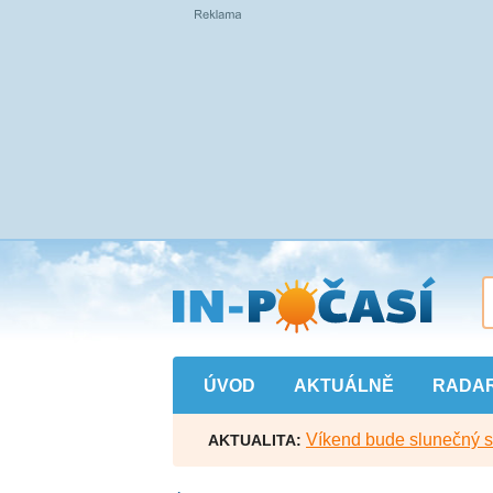
Přejít
na
hlavní
obsah
ÚVOD
AKTUÁLNĚ
RADA
Víkend bude slunečný s l
AKTUALITA: