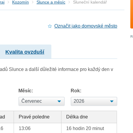
raj
Kozomín
Slunce a měsíc
Sluneční kalendář
Označit jako domovské město
Kvalita ovzduší
adů Slunce a další důležité informace pro každý den v
Měsíc:
Rok:
ad
Pravé poledne
Délka dne
16
13:06
16 hodin 20 minut