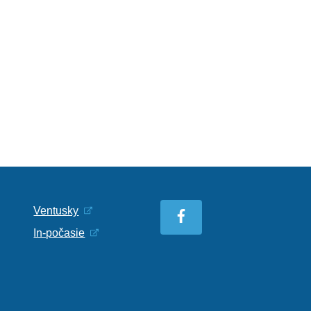
Ventusky
In-počasie