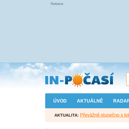
Přejít
na
hlavní
obsah
ÚVOD
AKTUÁLNĚ
RADA
Převážně slunečno s let
AKTUALITA: