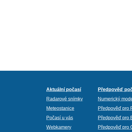
Aktuální počasí
Předpověď poč
Radarové snímky
Numerický mode
Meteostanice
Předpověď pro 
Počasí u vás
Předpověď pro 
Webkamery
Předpověď pro 