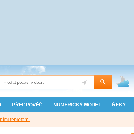
R
PŘEDPOVĚĎ
NUMERICKÝ
MODEL
ŘEKY
ními teplotami