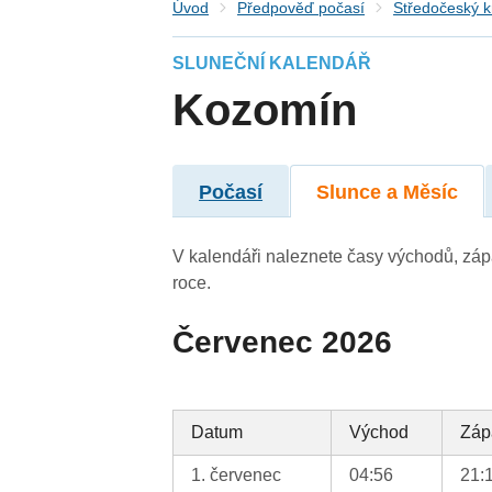
Úvod
Předpověď počasí
Středočeský k
SLUNEČNÍ KALENDÁŘ
Kozomín
Počasí
Slunce a Měsíc
V kalendáři naleznete časy východů, záp
roce.
Červenec 2026
Datum
Východ
Záp
1. červenec
04:56
21: