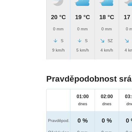
20 °C
19 °C
18 °C
17
0 mm
0 mm
0 mm
0 
S
S
SZ
9 km/h
5 km/h
4 km/h
4 k
Pravděpodobnost srá
01:00
02:00
03
dnes
dnes
dn
0 %
0 %
0
Pravděpod.