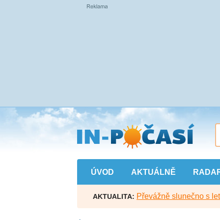
Přejít
na
hlavní
obsah
ÚVOD
AKTUÁLNĚ
RADA
Převážně slunečno s let
AKTUALITA: