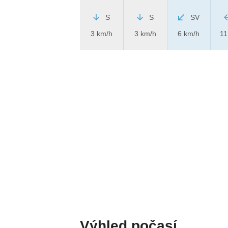
S
S
SV
3 km/h
3 km/h
6 km/h
11
Výhled počasí