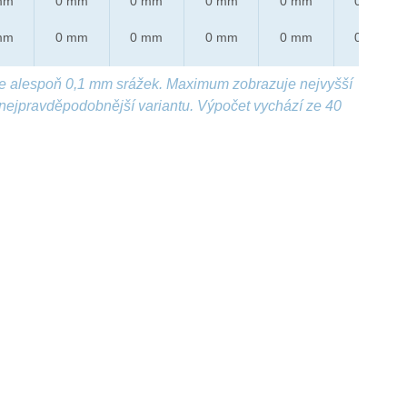
mm
0 mm
0 mm
0 mm
0 mm
0 mm
mm
0 mm
0 mm
0 mm
0 mm
0 mm
e alespoň 0,1 mm srážek. Maximum zobrazuje nejvyšší
nejpravděpodobnější variantu. Výpočet vychází ze 40