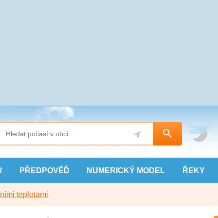
R
PŘEDPOVĚĎ
NUMERICKÝ
MODEL
ŘEKY
ními teplotami