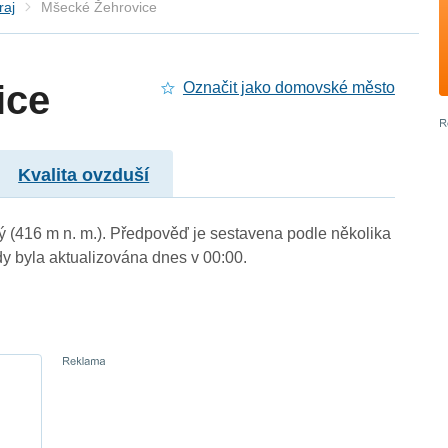
raj
Mšecké Žehrovice
ice
Označit jako domovské město
Kvalita ovzduší
ý (416 m n. m.). Předpověď je sestavena podle několika
byla aktualizována dnes v 00:00.