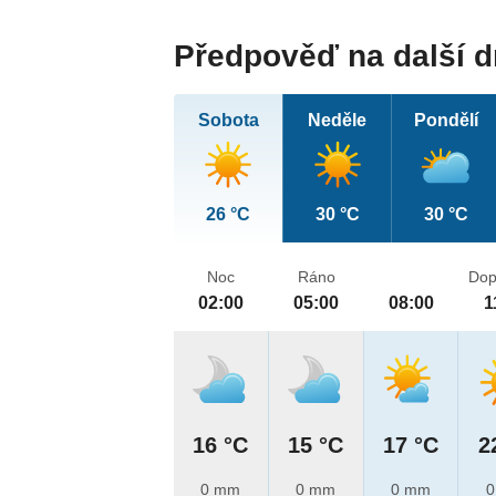
Předpověď na další 
Sobota
Neděle
Pondělí
26 °C
30 °C
30 °C
Noc
Ráno
Dop
02:00
05:00
08:00
1
16 °C
15 °C
17 °C
2
0 mm
0 mm
0 mm
0