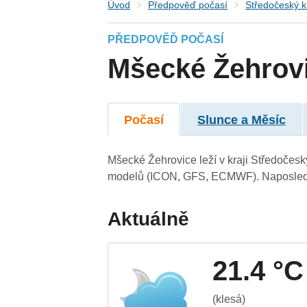
Úvod
Předpověď počasí
Středočeský k
PŘEDPOVĚĎ POČASÍ
Mšecké Žehrov
Počasí
Slunce a Měsíc
Mšecké Žehrovice leží v kraji Středočesk
modelů (ICON, GFS, ECMWF). Naposledy 
Aktuálně
21.4 °C
(klesá)