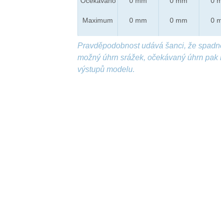
Očekáváno
0 mm
0 mm
0 
Maximum
0 mm
0 mm
0 
Pravděpodobnost udává šanci, že spadn
možný úhrn srážek, očekávaný úhrn pak 
výstupů modelu.