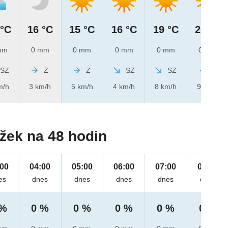
 °C
16 °C
15 °C
16 °C
19 °C
20 °C
mm
0 mm
0 mm
0 mm
0 mm
0 mm
SZ
Z
Z
SZ
SZ
S
m/h
3 km/h
5 km/h
4 km/h
8 km/h
9 km/h
žek na 48 hodin
:00
04:00
05:00
06:00
07:00
08:00
es
dnes
dnes
dnes
dnes
dnes
 %
0 %
0 %
0 %
0 %
0 %