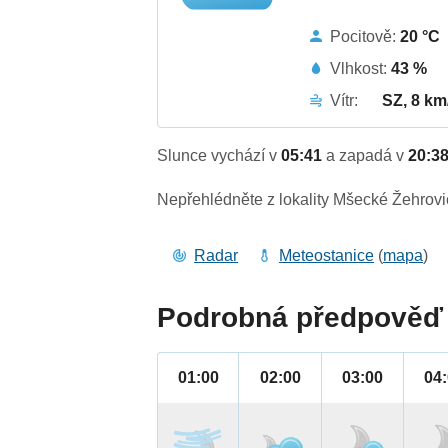
Pocitově:
20 °C
Vlhkost:
43 %
Vítr:
SZ, 8 km
Slunce vychází v
05:41
a zapadá v
20:3
Nepřehlédněte z lokality Mšecké Žehrovi
Radar
Meteostanice
(
mapa
)
Podrobná předpověď 
01:00
02:00
03:00
04