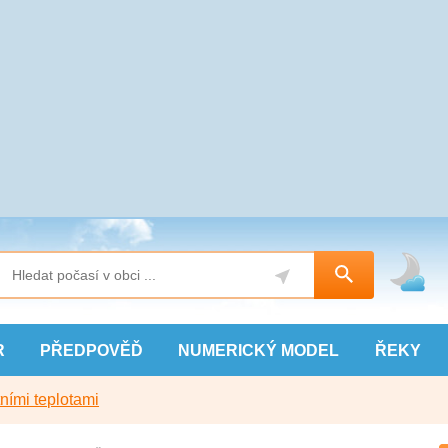
R
PŘEDPOVĚĎ
NUMERICKÝ
MODEL
ŘEKY
ními teplotami