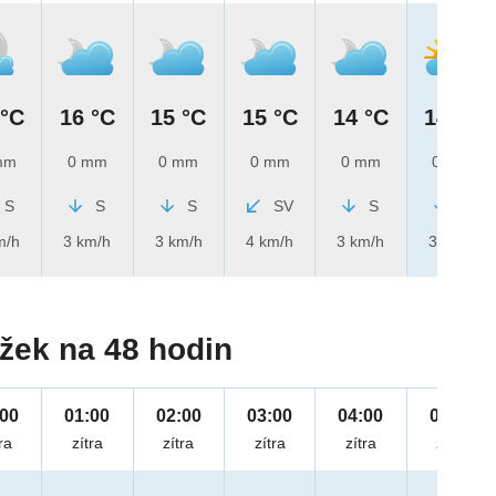
 °C
16 °C
15 °C
15 °C
14 °C
14 °C
mm
0 mm
0 mm
0 mm
0 mm
0 mm
S
S
S
SV
S
S
m/h
3 km/h
3 km/h
4 km/h
3 km/h
3 km/h
žek na 48 hodin
:00
01:00
02:00
03:00
04:00
05:00
ra
zítra
zítra
zítra
zítra
zítra