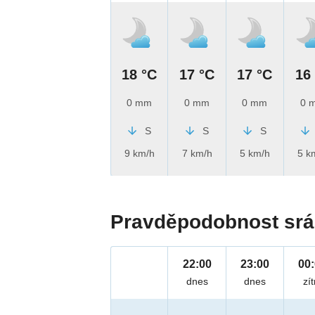
18 °C
17 °C
17 °C
16
0 mm
0 mm
0 mm
0 
S
S
S
9 km/h
7 km/h
5 km/h
5 k
Pravděpodobnost srá
22:00
23:00
00
dnes
dnes
zít