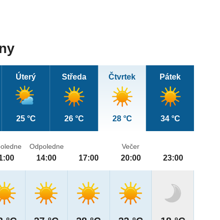
dny
Úterý
Středa
Čtvrtek
Pátek
25 °C
26 °C
28 °C
34 °C
oledne
Odpoledne
Večer
1:00
14:00
17:00
20:00
23:00