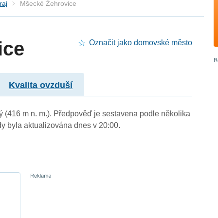
raj
Mšecké Žehrovice
ice
Označit jako domovské město
Kvalita ovzduší
ý (416 m n. m.). Předpověď je sestavena podle několika
byla aktualizována dnes v 20:00.