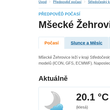
Úvod
Předpověď počasí
Středočeský k
PŘEDPOVĚĎ POČASÍ
Mšecké Žehrov
Počasí
Slunce a Měsíc
Mšecké Žehrovice leží v kraji Středočesk
modelů (ICON, GFS, ECMWF). Naposledy 
Aktuálně
20.1 °C
(klesá)