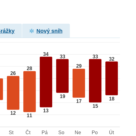
Srážky
Nový sníh
34
33
33
32
29
28
26
19
18
17
15
13
12
11
St
Čt
Pá
So
Ne
Po
Út