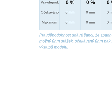
0 %
0 %
0
Pravděpod.
Očekáváno
0 mm
0 mm
0 
Maximum
0 mm
0 mm
0 
Pravděpodobnost udává šanci, že spadn
možný úhrn srážek, očekávaný úhrn pak 
výstupů modelu.