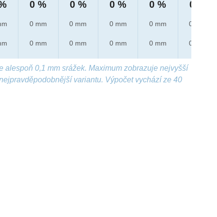
 %
0 %
0 %
0 %
0 %
0 %
mm
0 mm
0 mm
0 mm
0 mm
0 mm
mm
0 mm
0 mm
0 mm
0 mm
0 mm
e alespoň 0,1 mm srážek. Maximum zobrazuje nejvyšší
nejpravděpodobnější variantu. Výpočet vychází ze 40