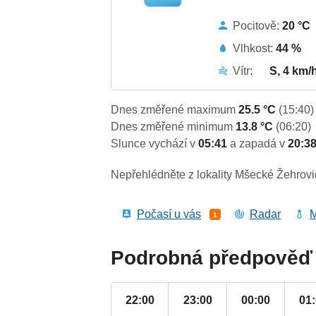
Pocitově:
20 °C
Vlhkost:
44 %
Vítr:
S, 4 km/
Dnes změřené maximum
25.5 °C
(15:40)
Dnes změřené minimum
13.8 °C
(06:20)
Slunce vychází v
05:41
a zapadá v
20:3
Nepřehlédněte z lokality Mšecké Žehrovi
Počasí u vás
Radar
M
1
Podrobná předpověď 
22:00
23:00
00:00
01