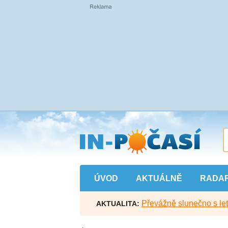
Přejít
na
hlavní
obsah
ÚVOD
AKTUÁLNĚ
RADA
Převážně slunečno s let
AKTUALITA: