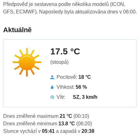
Předpověď je sestavena podle několika modelů (ICON,
GFS, ECMWF). Naposledy byla aktualizována dnes v 06:00.
Aktuálně
17.5 °C
(stoupá)
Pocitově:
18 °C
Vlhkost:
56 %
Vítr:
SZ, 3 km/h
Dnes změřené maximum
21 °C
(00:10)
Dnes změřené minimum
13.8 °C
(06:20)
Slunce vychází v
05:41
a zapadá v
20:38