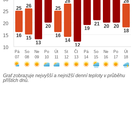
28
28
26
25
25
25
20
21
20
20
20
19
18
15
16
16
15
14
13
12
10
Pá
So
Ne
Po
Út
St
Čt
Pá
So
Ne
Po
Út
07
08
09
10
11
12
13
14
15
16
17
18
Graf zobrazuje nejvyšší a nejnižší denní teploty v průběhu
příštích dnů.