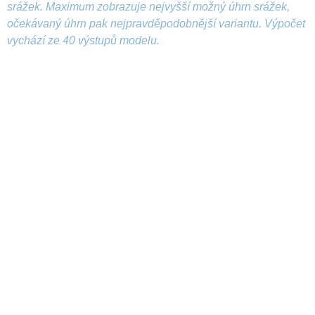
srážek. Maximum zobrazuje nejvyšší možný úhrn srážek,
očekávaný úhrn pak nejpravděpodobnější variantu. Výpočet
vychází ze 40 výstupů modelu.