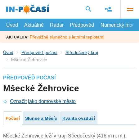
Přejít
na
hlavní
obsah
Úvod
Aktuálně
Radar
Předpověď
Numerický model
Převážně slunečno s letními teplotami
AKTUALITA:
Úvod
Předpověď počasí
Středočeský kraj
Mšecké Žehrovice
PŘEDPOVĚĎ POČASÍ
Mšecké Žehrovice
Označit jako domovské město
Počasí
Slunce a Měsíc
Kvalita ovzduší
Mšecké Žehrovice leží v kraji Středočeský (416 m n. m.).