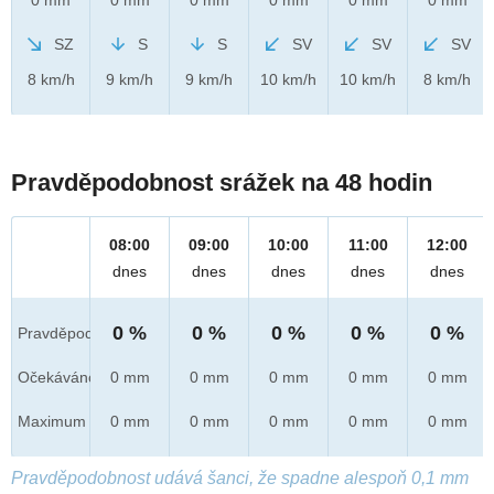
SZ
S
S
SV
SV
SV
8 km/h
9 km/h
9 km/h
10 km/h
10 km/h
8 km/h
Pravděpodobnost srážek na 48 hodin
08:00
09:00
10:00
11:00
12:00
dnes
dnes
dnes
dnes
dnes
0 %
0 %
0 %
0 %
0 %
Pravděpod.
Očekáváno
0 mm
0 mm
0 mm
0 mm
0 mm
Maximum
0 mm
0 mm
0 mm
0 mm
0 mm
Pravděpodobnost udává šanci, že spadne alespoň 0,1 mm