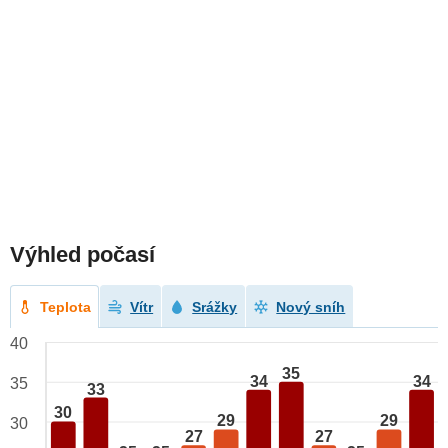
Výhled počasí
Teplota
Vítr
Srážky
Nový sníh
40
35
34
34
35
33
30
29
29
30
27
27