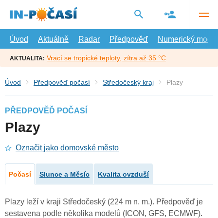
Přejít
na
hlavní
obsah
Úvod
Aktuálně
Radar
Předpověď
Numerický model
Vrací se tropické teploty, zítra až 35 °C
AKTUALITA:
Úvod
Předpověď počasí
Středočeský kraj
Plazy
PŘEDPOVĚĎ POČASÍ
Plazy
Označit jako domovské město
Počasí
Slunce a Měsíc
Kvalita ovzduší
Plazy leží v kraji Středočeský (224 m n. m.). Předpověď je
sestavena podle několika modelů (ICON, GFS, ECMWF).