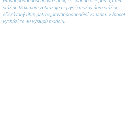
Pravděpodobnost udává šanci, že spadne alespoň 0,1 mm
srážek. Maximum zobrazuje nejvyšší možný úhrn srážek,
očekávaný úhrn pak nejpravděpodobnější variantu. Výpočet
vychází ze 40 výstupů modelu.