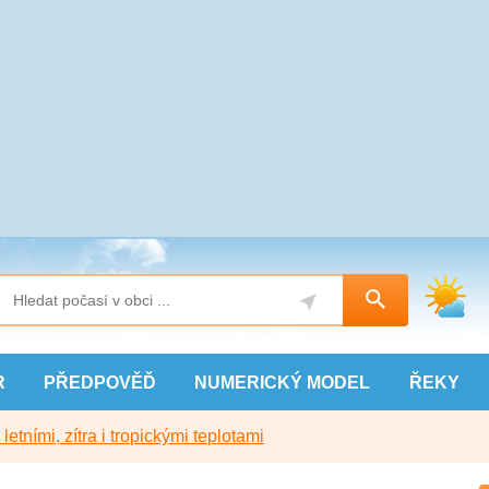
R
PŘEDPOVĚĎ
NUMERICKÝ
MODEL
ŘEKY
etními, zítra i tropickými teplotami