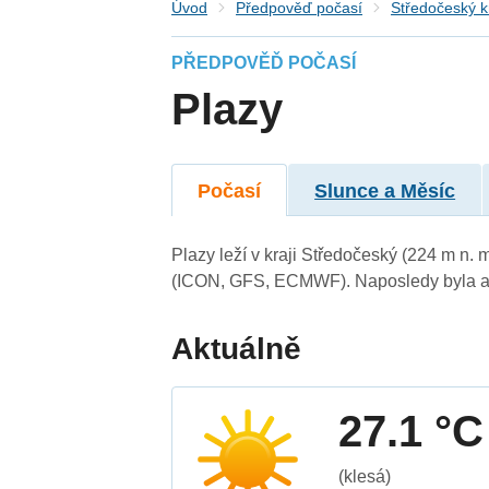
Úvod
Předpověď počasí
Středočeský k
PŘEDPOVĚĎ POČASÍ
Plazy
Počasí
Slunce a Měsíc
Plazy leží v kraji Středočeský (224 m n.
(ICON, GFS, ECMWF). Naposledy byla ak
Aktuálně
27.1 °C
(klesá)