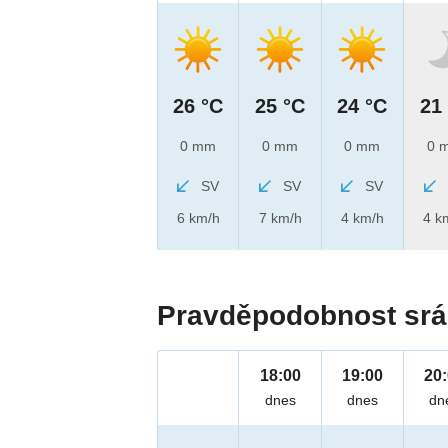
26 °C
25 °C
24 °C
21
0 mm
0 mm
0 mm
0 
SV
SV
SV
6 km/h
7 km/h
4 km/h
4 k
Pravděpodobnost srá
18:00
19:00
20
dnes
dnes
dn