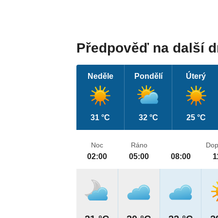
Předpověď na další 
Neděle
Pondělí
Úterý
31 °C
32 °C
25 °C
Noc
Ráno
Dop
02:00
05:00
08:00
1