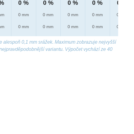
 %
0 %
0 %
0 %
0 %
0 %
mm
0 mm
0 mm
0 mm
0 mm
0 mm
mm
0 mm
0 mm
0 mm
0 mm
0 mm
e alespoň 0,1 mm srážek. Maximum zobrazuje nejvyšší
nejpravděpodobnější variantu. Výpočet vychází ze 40