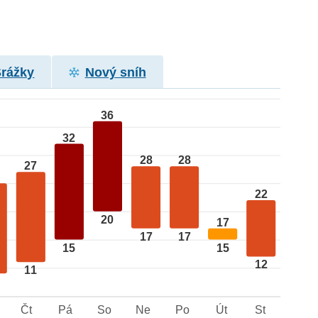
Srážky
Nový sníh
36
32
28
28
27
22
20
17
17
17
15
15
12
11
Čt
Pá
So
Ne
Po
Út
St