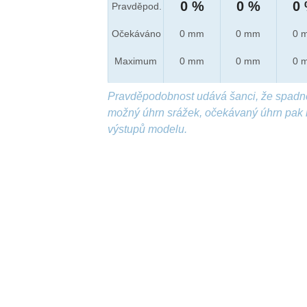
0 %
0 %
0
Pravděpod.
Očekáváno
0 mm
0 mm
0 
Maximum
0 mm
0 mm
0 
Pravděpodobnost udává šanci, že spadn
možný úhrn srážek, očekávaný úhrn pak 
výstupů modelu.