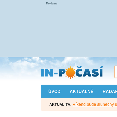
Přejít
na
hlavní
obsah
ÚVOD
AKTUÁLNĚ
RADA
Víkend bude slunečný s l
AKTUALITA: