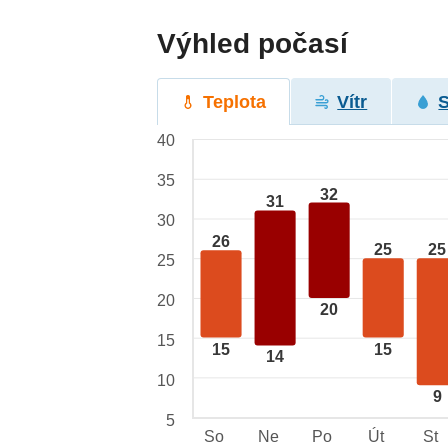
Výhled počasí
Teplota
Vítr
40
35
32
31
30
26
25
25
25
20
20
15
15
15
14
10
9
5
So
Ne
Po
Út
St