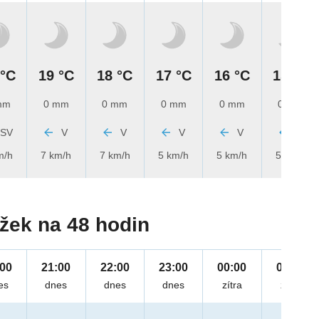
 °C
19 °C
18 °C
17 °C
16 °C
15 °C
mm
0 mm
0 mm
0 mm
0 mm
0 mm
SV
V
V
V
V
V
m/h
7 km/h
7 km/h
5 km/h
5 km/h
5 km/h
žek na 48 hodin
:00
21:00
22:00
23:00
00:00
01:00
es
dnes
dnes
dnes
zítra
zítra