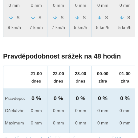
0 mm
0 mm
0 mm
0 mm
0 mm
0 mm
S
S
S
S
S
S
9 km/h
7 km/h
7 km/h
5 km/h
5 km/h
5 km/h
Pravděpodobnost srážek na 48 hodin
21:00
22:00
23:00
00:00
01:00
dnes
dnes
dnes
zítra
zítra
0 %
0 %
0 %
0 %
0 %
Pravděpod.
Očekáváno
0 mm
0 mm
0 mm
0 mm
0 mm
Maximum
0 mm
0 mm
0 mm
0 mm
0 mm