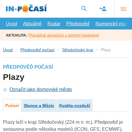
Přejít
na
hlavní
obsah
Úvod
Aktuálně
Radar
Předpověď
Numerický model
Převážně slunečno s letními teplotami
AKTUALITA:
Úvod
Předpověď počasí
Středočeský kraj
Plazy
PŘEDPOVĚĎ POČASÍ
Plazy
Označit jako domovské město
Počasí
Slunce a Měsíc
Kvalita ovzduší
Plazy leží v kraji Středočeský (224 m n. m.). Předpověď je
sestavena podle několika modelů (ICON, GFS, ECMWF).