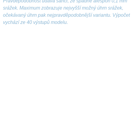
Pravděpodobnost udává šanci, že spadne alespoň 0,1 mm
srážek. Maximum zobrazuje nejvyšší možný úhrn srážek,
očekávaný úhrn pak nejpravděpodobnější variantu. Výpočet
vychází ze 40 výstupů modelu.