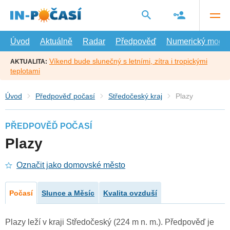
Přejít
na
hlavní
obsah
Úvod
Aktuálně
Radar
Předpověď
Numerický model
Víkend bude slunečný s letními, zítra i tropickými
AKTUALITA:
teplotami
Úvod
Předpověď počasí
Středočeský kraj
Plazy
PŘEDPOVĚĎ POČASÍ
Plazy
Označit jako domovské město
Počasí
Slunce a Měsíc
Kvalita ovzduší
Plazy leží v kraji Středočeský (224 m n. m.). Předpověď je