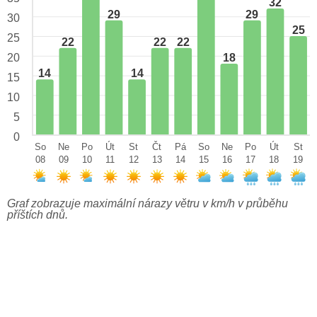
32
29
29
30
25
25
22
22
22
18
20
14
14
15
10
5
0
So
Ne
Po
Út
St
Čt
Pá
So
Ne
Po
Út
St
08
09
10
11
12
13
14
15
16
17
18
19
Graf zobrazuje maximální nárazy větru v km/h v průběhu
příštích dnů.