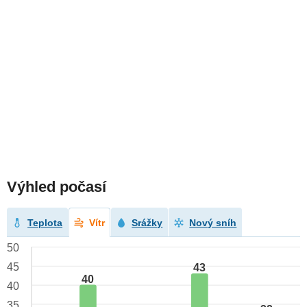
Výhled počasí
Teplota
Vítr
Srážky
Nový sníh
50
45
43
40
40
35