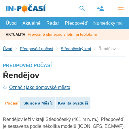
Přejít
na
hlavní
obsah
Úvod
Aktuálně
Radar
Předpověď
Numerický model
Převážně slunečno s letními teplotami
AKTUALITA:
Úvod
Předpověď počasí
Středočeský kraj
Řendějov
PŘEDPOVĚĎ POČASÍ
Řendějov
Označit jako domovské město
Počasí
Slunce a Měsíc
Kvalita ovzduší
Řendějov leží v kraji Středočeský (461 m n. m.). Předpověď
je sestavena podle několika modelů (ICON, GFS, ECMWF).