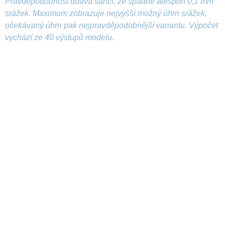
Pravděpodobnost udává šanci, že spadne alespoň 0,1 mm
srážek. Maximum zobrazuje nejvyšší možný úhrn srážek,
očekávaný úhrn pak nejpravděpodobnější variantu. Výpočet
vychází ze 40 výstupů modelu.