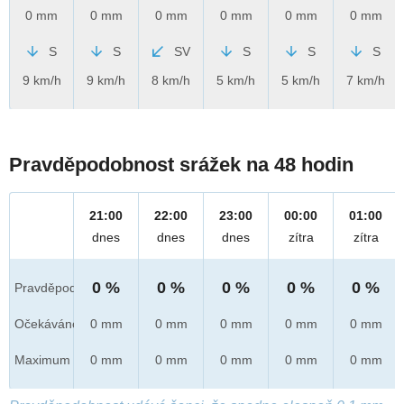
0 mm
0 mm
0 mm
0 mm
0 mm
0 mm
S
S
SV
S
S
S
9 km/h
9 km/h
8 km/h
5 km/h
5 km/h
7 km/h
Pravděpodobnost srážek na 48 hodin
21:00
22:00
23:00
00:00
01:00
dnes
dnes
dnes
zítra
zítra
0 %
0 %
0 %
0 %
0 %
Pravděpod.
Očekáváno
0 mm
0 mm
0 mm
0 mm
0 mm
Maximum
0 mm
0 mm
0 mm
0 mm
0 mm