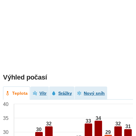
Výhled počasí
Teplota
Vítr
Srážky
Nový sníh
40
34
35
33
32
32
31
30
29
30