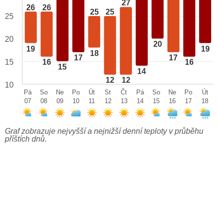
27
26
26
25
25
25
20
20
19
19
18
17
17
15
16
16
15
14
12
12
10
Pá
So
Ne
Po
Út
St
Čt
Pá
So
Ne
Po
Út
07
08
09
10
11
12
13
14
15
16
17
18
Graf zobrazuje nejvyšší a nejnižší denní teploty v průběhu
příštích dnů.