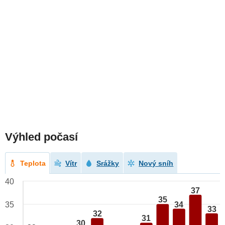
Výhled počasí
Teplota
Vítr
Srážky
Nový sníh
40
37
35
34
35
33
32
31
30