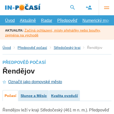
Přejít
na
hlavní
obsah
Úvod
Aktuálně
Radar
Předpověď
Numerický model
Začíná ochlazení, místy přeháňky nebo bouřky,
AKTUALITA:
zejména na východě
Úvod
Předpověď počasí
Středočeský kraj
Řendějov
PŘEDPOVĚĎ POČASÍ
Řendějov
Označit jako domovské město
Počasí
Slunce a Měsíc
Kvalita ovzduší
Řendějov leží v kraji Středočeský (461 m n. m.). Předpověď