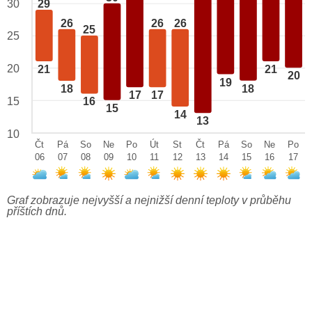
29
30
26
26
26
25
25
20
21
21
20
19
18
18
17
17
15
16
15
14
13
10
Čt
Pá
So
Ne
Po
Út
St
Čt
Pá
So
Ne
Po
06
07
08
09
10
11
12
13
14
15
16
17
Graf zobrazuje nejvyšší a nejnižší denní teploty v průběhu
příštích dnů.