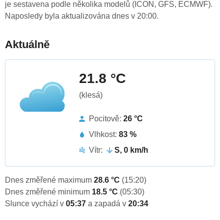
je sestavena podle několika modelů (ICON, GFS, ECMWF).
Naposledy byla aktualizována dnes v 20:00.
Aktuálně
21.8 °C
(klesá)
Pocitově:
26 °C
Vlhkost:
83 %
Vítr:
S, 0 km/h
Dnes změřené maximum
28.6 °C
(15:20)
Dnes změřené minimum
18.5 °C
(05:30)
Slunce vychází v
05:37
a zapadá v
20:34