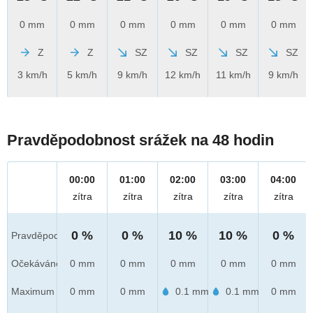
0 mm
0 mm
0 mm
0 mm
0 mm
0 mm
Z
Z
SZ
SZ
SZ
SZ
3 km/h
5 km/h
9 km/h
12 km/h
11 km/h
9 km/h
Pravděpodobnost srážek na 48 hodin
00:00
01:00
02:00
03:00
04:00
zítra
zítra
zítra
zítra
zítra
0 %
0 %
10 %
10 %
0 %
Pravděpod.
Očekáváno
0 mm
0 mm
0 mm
0 mm
0 mm
Maximum
0 mm
0 mm
0.1 mm
0.1 mm
0 mm