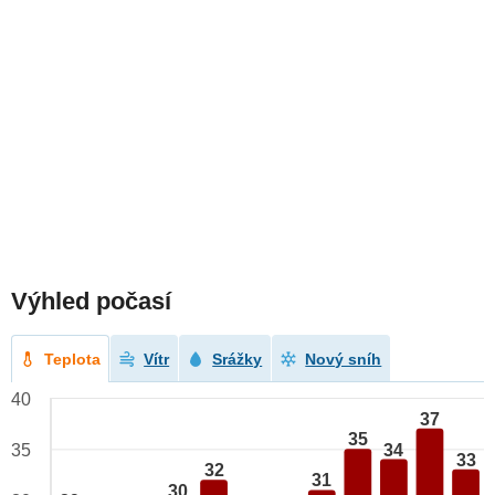
Výhled počasí
Teplota
Vítr
Srážky
Nový sníh
40
37
35
34
35
33
32
31
30