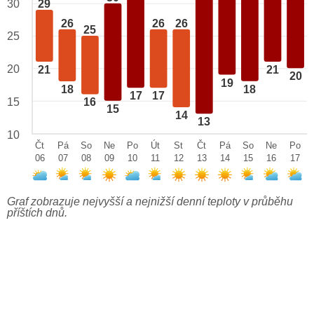
29
30
26
26
26
25
25
20
21
21
20
19
18
18
17
17
15
16
15
14
13
10
Čt
Pá
So
Ne
Po
Út
St
Čt
Pá
So
Ne
Po
06
07
08
09
10
11
12
13
14
15
16
17
Graf zobrazuje nejvyšší a nejnižší denní teploty v průběhu
příštích dnů.