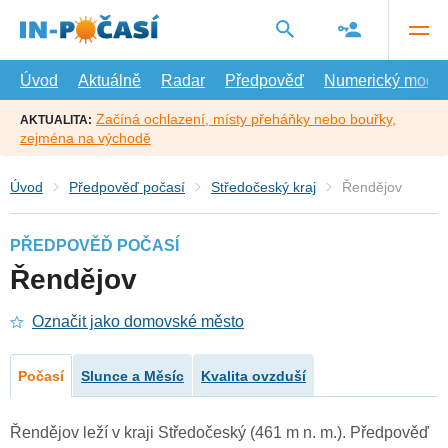
Přejít
na
hlavní
obsah
Úvod
Aktuálně
Radar
Předpověď
Numerický model
Začíná ochlazení, místy přeháňky nebo bouřky,
AKTUALITA:
zejména na východě
Úvod
Předpověď počasí
Středočeský kraj
Řendějov
PŘEDPOVĚĎ POČASÍ
Řendějov
Označit jako domovské město
Počasí
Slunce a Měsíc
Kvalita ovzduší
Řendějov leží v kraji Středočeský (461 m n. m.). Předpověď