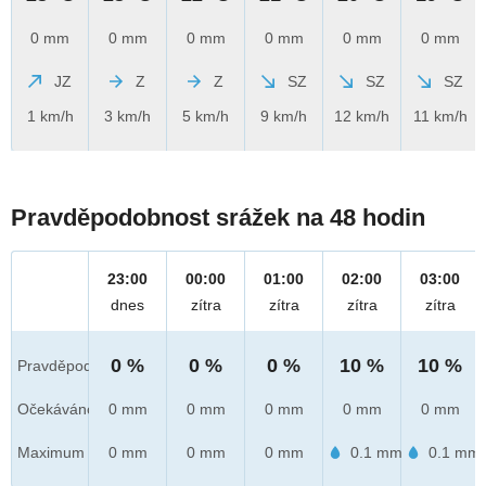
0 mm
0 mm
0 mm
0 mm
0 mm
0 mm
JZ
Z
Z
SZ
SZ
SZ
1 km/h
3 km/h
5 km/h
9 km/h
12 km/h
11 km/h
Pravděpodobnost srážek na 48 hodin
23:00
00:00
01:00
02:00
03:00
dnes
zítra
zítra
zítra
zítra
0 %
0 %
0 %
10 %
10 %
Pravděpod.
Očekáváno
0 mm
0 mm
0 mm
0 mm
0 mm
Maximum
0 mm
0 mm
0 mm
0.1 mm
0.1 mm