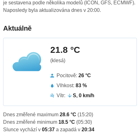
je sestavena podle několika modelů (ICON, GFS, ECMWF).
Naposledy byla aktualizována dnes v 20:00.
Aktuálně
21.8 °C
(klesá)
Pocitově:
26 °C
Vlhkost:
83 %
Vítr:
S, 0 km/h
Dnes změřené maximum
28.6 °C
(15:20)
Dnes změřené minimum
18.5 °C
(05:30)
Slunce vychází v
05:37
a zapadá v
20:34