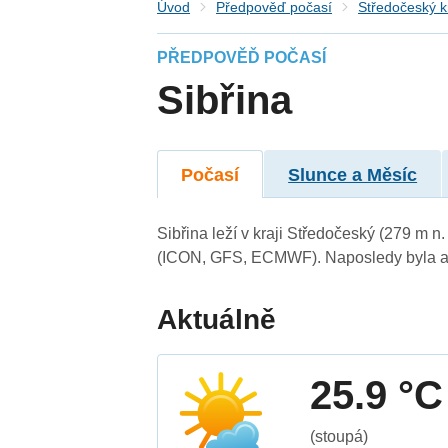
Úvod
Předpověď počasí
Středočeský k
PŘEDPOVĚĎ POČASÍ
Sibřina
Počasí
Slunce a Měsíc
Sibřina leží v kraji Středočeský (279 m 
(ICON, GFS, ECMWF). Naposledy byla ak
Aktuálně
25.9 °C
(stoupá)