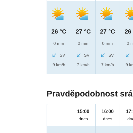
26 °C
27 °C
27 °C
26
0 mm
0 mm
0 mm
0 
SV
SV
SV
9 km/h
7 km/h
7 km/h
9 k
Pravděpodobnost srá
15:00
16:00
17
dnes
dnes
dn