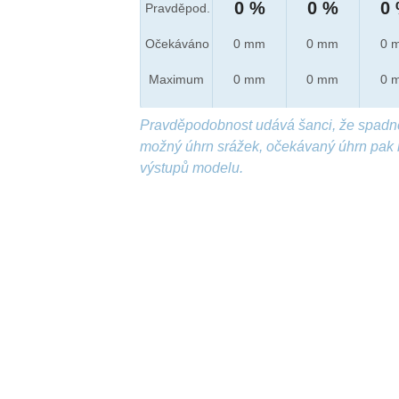
0 %
0 %
0
Pravděpod.
Očekáváno
0 mm
0 mm
0 
Maximum
0 mm
0 mm
0 
Pravděpodobnost udává šanci, že spadn
možný úhrn srážek, očekávaný úhrn pak 
výstupů modelu.