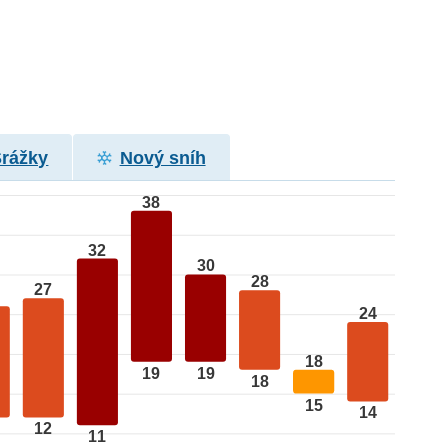
Srážky
Nový sníh
38
32
30
28
27
24
18
19
19
18
15
14
12
11