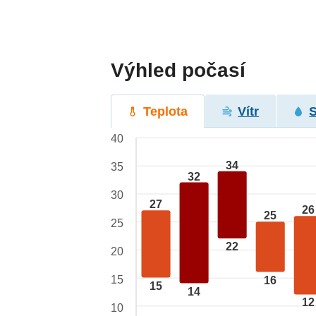
Výhled počasí
Teplota
Vítr
40
34
35
32
30
27
26
25
25
22
20
15
16
15
14
12
10