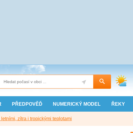
R
PŘEDPOVĚĎ
NUMERICKÝ
MODEL
ŘEKY
etními, zítra i tropickými teplotami