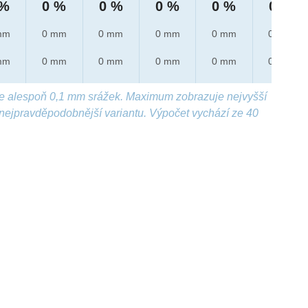
 %
0 %
0 %
0 %
0 %
0 %
mm
0 mm
0 mm
0 mm
0 mm
0 mm
mm
0 mm
0 mm
0 mm
0 mm
0 mm
e alespoň 0,1 mm srážek. Maximum zobrazuje nejvyšší
nejpravděpodobnější variantu. Výpočet vychází ze 40