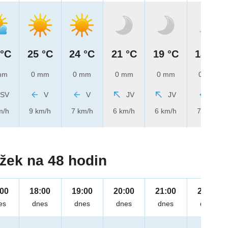
 °C
25 °C
24 °C
21 °C
19 °C
18 °C
mm
0 mm
0 mm
0 mm
0 mm
0 mm
SV
V
V
JV
JV
V
m/h
9 km/h
7 km/h
6 km/h
6 km/h
7 km/h
žek na 48 hodin
:00
18:00
19:00
20:00
21:00
22:00
es
dnes
dnes
dnes
dnes
dnes