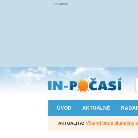
Přejít
na
hlavní
obsah
ÚVOD
AKTUÁLNĚ
RADA
Víkend bude slunečný s l
AKTUALITA: