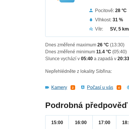
Pocitově:
28 °C
Vlhkost:
31 %
Vítr:
SV, 5 km
Dnes změřené maximum
26 °C
(13:30)
Dnes změřené minimum
11.4 °C
(05:40)
Slunce vychází v
05:40
a zapadá v
20:3
Nepřehlédněte z lokality Sibřina:
Kamery
Počasí u vás
2
4
Podrobná předpověď 
15:00
16:00
17:00
18