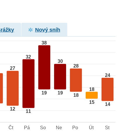
Srážky
Nový sníh
38
32
30
28
27
24
18
19
19
18
15
14
12
11
Čt
Pá
So
Ne
Po
Út
St