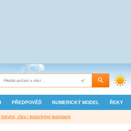
R
PŘEDPOVĚĎ
NUMERICKÝ
MODEL
ŘEKY
etními, zítra i tropickými teplotami