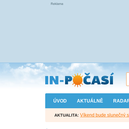
Přejít
na
hlavní
obsah
ÚVOD
AKTUÁLNĚ
RADA
Víkend bude slunečný s l
AKTUALITA: