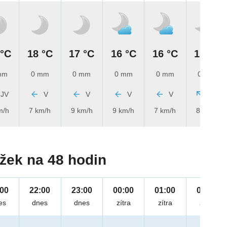
 °C
18 °C
17 °C
16 °C
16 °C
15 °C
mm
0 mm
0 mm
0 mm
0 mm
0 mm
JV
V
V
V
V
JV
m/h
7 km/h
9 km/h
9 km/h
7 km/h
8 km/h
žek na 48 hodin
:00
22:00
23:00
00:00
01:00
02:00
es
dnes
dnes
zítra
zítra
zítra