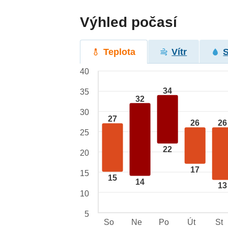
Výhled počasí
Teplota
Vítr
40
34
35
32
30
27
26
26
25
22
20
17
15
15
14
13
10
5
So
Ne
Po
Út
St