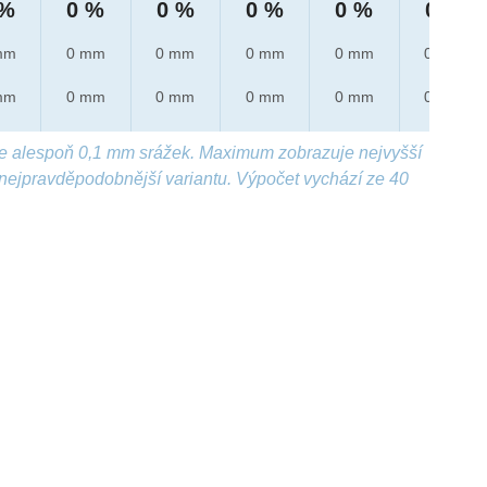
 %
0 %
0 %
0 %
0 %
0 %
mm
0 mm
0 mm
0 mm
0 mm
0 mm
mm
0 mm
0 mm
0 mm
0 mm
0 mm
e alespoň 0,1 mm srážek. Maximum zobrazuje nejvyšší
nejpravděpodobnější variantu. Výpočet vychází ze 40