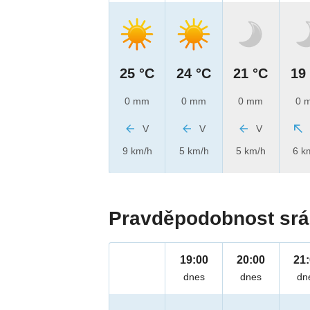
25 °C
24 °C
21 °C
19
0 mm
0 mm
0 mm
0 
V
V
V
9 km/h
5 km/h
5 km/h
6 k
Pravděpodobnost srá
19:00
20:00
21
dnes
dnes
dn