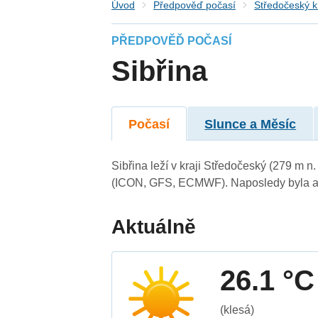
Úvod
Předpověď počasí
Středočeský k
PŘEDPOVĚĎ POČASÍ
Sibřina
Počasí
Slunce a Měsíc
Sibřina leží v kraji Středočeský (279 m 
(ICON, GFS, ECMWF). Naposledy byla ak
Aktuálně
26.1 °C
(klesá)