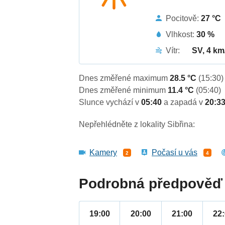
Pocitově:
27 °C
Vlhkost:
30 %
Vítr:
SV, 4 km
Dnes změřené maximum
28.5 °C
(15:30)
Dnes změřené minimum
11.4 °C
(05:40)
Slunce vychází v
05:40
a zapadá v
20:3
Nepřehlédněte z lokality Sibřina:
Kamery
Počasí u vás
2
4
Podrobná předpověď 
19:00
20:00
21:00
22