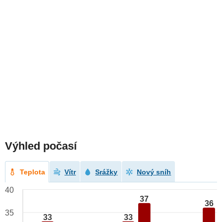
Výhled počasí
Teplota
Vítr
Srážky
Nový sníh
40
37
36
35
33
33