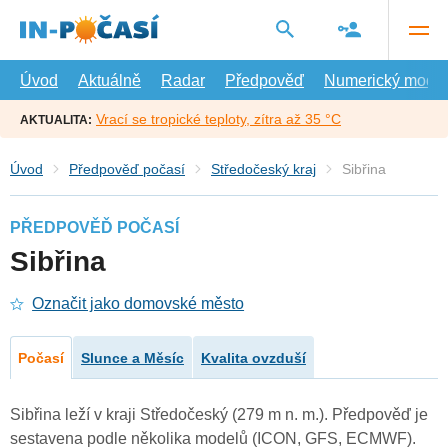
Přejít
na
hlavní
obsah
Úvod
Aktuálně
Radar
Předpověď
Numerický model
Vrací se tropické teploty, zítra až 35 °C
AKTUALITA:
Úvod
Předpověď počasí
Středočeský kraj
Sibřina
PŘEDPOVĚĎ POČASÍ
Sibřina
Označit jako domovské město
Počasí
Slunce a Měsíc
Kvalita ovzduší
Sibřina leží v kraji Středočeský (279 m n. m.). Předpověď je
sestavena podle několika modelů (ICON, GFS, ECMWF).