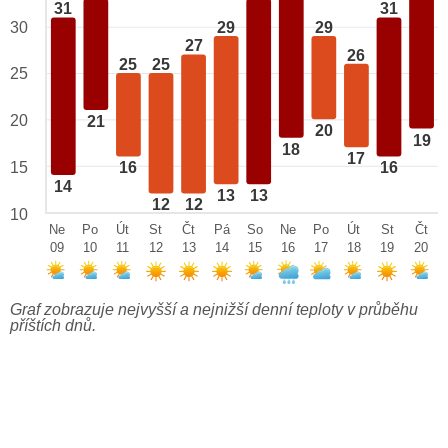
31
31
29
29
30
27
26
25
25
25
20
21
20
19
18
17
15
16
16
14
13
13
12
12
10
Ne
Po
Út
St
Čt
Pá
So
Ne
Po
Út
St
Čt
09
10
11
12
13
14
15
16
17
18
19
20
Graf zobrazuje nejvyšší a nejnižší denní teploty v průběhu
příštích dnů.