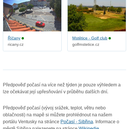
Říčany
Mstětice - Golf club
ricany.cz
golfmstetice.cz
Předpověď počasí na více než týden je pouze výhledem a
lze očekávat její upřesňování v průběhu dalších dní.
Předpověď počasí (vývoj srážek, teplot, větru nebo
oblačnosti) na mapě si můžete prohlédnout na našem
portálu Ventusky na stránce
Počasí - Sibřina
. Informace o
městě Sibřina nalezenete na stránce
Wikipedie
.