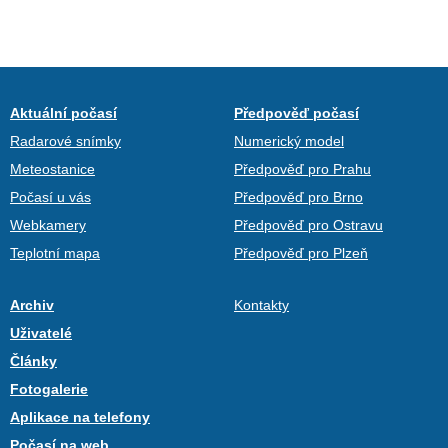
Aktuální počasí
Předpověď počasí
Radarové snímky
Numerický model
Meteostanice
Předpověď pro Prahu
Počasí u vás
Předpověď pro Brno
Webkamery
Předpověď pro Ostravu
Teplotní mapa
Předpověď pro Plzeň
Archiv
Kontakty
Uživatelé
Články
Fotogalerie
Aplikace na telefony
Počasí na web