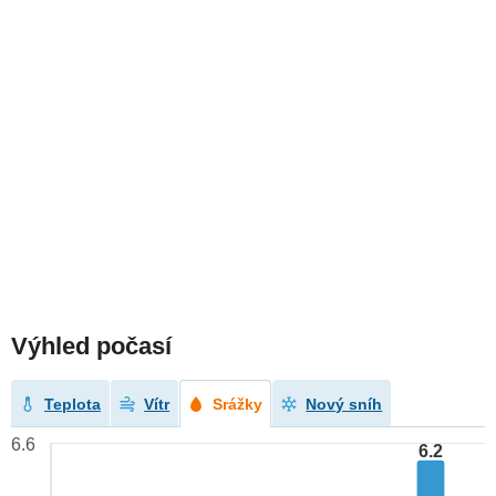
Výhled počasí
Teplota
Vítr
Srážky
Nový sníh
6.6
6.2