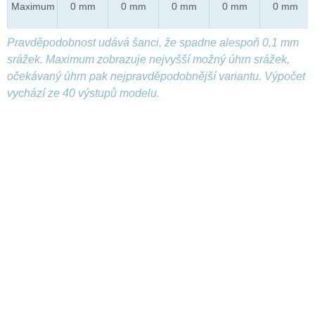
Maximum
0 mm
0 mm
0 mm
0 mm
0 mm
Pravděpodobnost udává šanci, že spadne alespoň 0,1 mm
srážek. Maximum zobrazuje nejvyšší možný úhrn srážek,
očekávaný úhrn pak nejpravděpodobnější variantu. Výpočet
vychází ze 40 výstupů modelu.