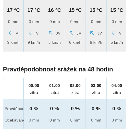
17 °C
17 °C
16 °C
15 °C
15 °C
15 °C
0 mm
0 mm
0 mm
0 mm
0 mm
0 mm
V
V
JV
JV
JV
V
9 km/h
9 km/h
8 km/h
6 km/h
6 km/h
5 km/h
Pravděpodobnost srážek na 48 hodin
00:00
01:00
02:00
03:00
04:00
zítra
zítra
zítra
zítra
zítra
0 %
0 %
0 %
0 %
0 %
Pravděpod.
Očekáváno
0 mm
0 mm
0 mm
0 mm
0 mm