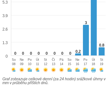
5.3
3.9
3
2.6
1.3
0.8
0.2
0
0
0
0
0
0
0
0
0
So
Ne
Po
Út
St
Čt
Pá
So
Ne
Po
Út
St
08
09
10
11
12
13
14
15
16
17
18
19
Graf zobrazuje celkové denní (za 24 hodin) srážkové úhrny v
mm v průběhu příštích dnů.