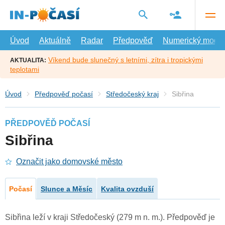
Přejít
na
hlavní
obsah
Úvod
Aktuálně
Radar
Předpověď
Numerický model
Víkend bude slunečný s letními, zítra i tropickými
AKTUALITA:
teplotami
Úvod
Předpověď počasí
Středočeský kraj
Sibřina
PŘEDPOVĚĎ POČASÍ
Sibřina
Označit jako domovské město
Počasí
Slunce a Měsíc
Kvalita ovzduší
Sibřina leží v kraji Středočeský (279 m n. m.). Předpověď je