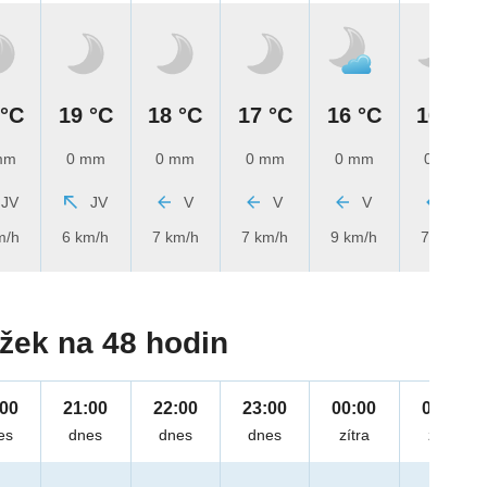
 °C
19 °C
18 °C
17 °C
16 °C
16 °C
mm
0 mm
0 mm
0 mm
0 mm
0 mm
JV
JV
V
V
V
V
m/h
6 km/h
7 km/h
7 km/h
9 km/h
7 km/h
žek na 48 hodin
:00
21:00
22:00
23:00
00:00
01:00
es
dnes
dnes
dnes
zítra
zítra