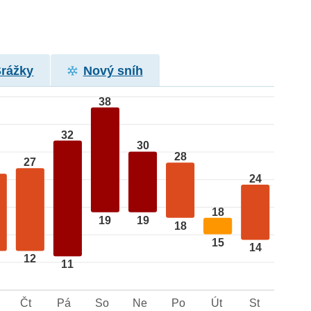
Srážky
Nový sníh
38
32
30
28
27
24
18
19
19
18
15
14
12
11
Čt
Pá
So
Ne
Po
Út
St