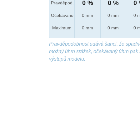
0 %
0 %
0
Pravděpod.
Očekáváno
0 mm
0 mm
0 
Maximum
0 mm
0 mm
0 
Pravděpodobnost udává šanci, že spadn
možný úhrn srážek, očekávaný úhrn pak 
výstupů modelu.