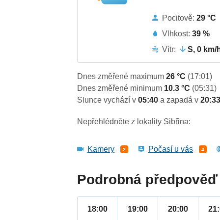
Pocitově:
29 °C
Vlhkost:
39 %
Vítr:
S, 0 km/
Dnes změřené maximum
26 °C
(17:01)
Dnes změřené minimum
10.3 °C
(05:31)
Slunce vychází v
05:40
a zapadá v
20:3
Nepřehlédněte z lokality Sibřina:
Kamery
Počasí u vás
2
4
Podrobná předpověď 
18:00
19:00
20:00
21