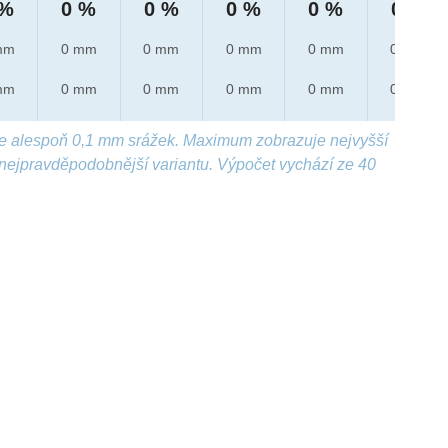
 %
0 %
0 %
0 %
0 %
0 %
mm
0 mm
0 mm
0 mm
0 mm
0 mm
mm
0 mm
0 mm
0 mm
0 mm
0 mm
e alespoň 0,1 mm srážek. Maximum zobrazuje nejvyšší
nejpravděpodobnější variantu. Výpočet vychází ze 40