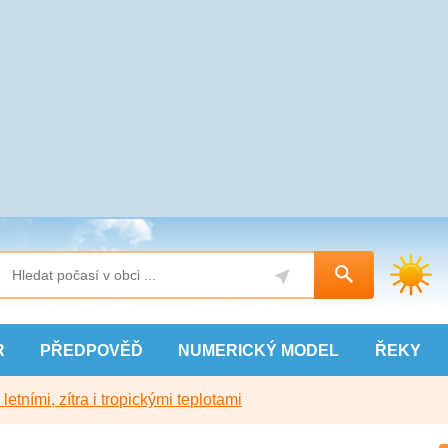
R
PŘEDPOVĚĎ
NUMERICKÝ
MODEL
ŘEKY
etními, zítra i tropickými teplotami