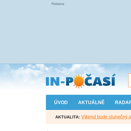
Přejít
na
hlavní
obsah
ÚVOD
AKTUÁLNĚ
RADA
Víkend bude slunečný s l
AKTUALITA: