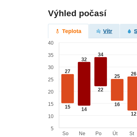
Výhled počasí
Teplota
Vítr
40
34
35
32
30
27
26
25
25
22
20
15
16
15
14
12
10
5
So
Ne
Po
Út
St