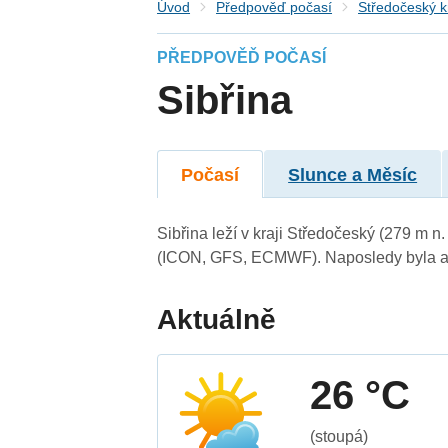
Úvod
Předpověď počasí
Středočeský k
PŘEDPOVĚĎ POČASÍ
Sibřina
Počasí
Slunce a Měsíc
Sibřina leží v kraji Středočeský (279 m 
(ICON, GFS, ECMWF). Naposledy byla ak
Aktuálně
26 °C
(stoupá)