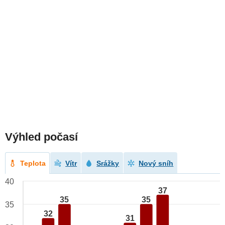
Výhled počasí
Teplota
Vítr
Srážky
Nový sníh
40
37
35
35
35
32
31