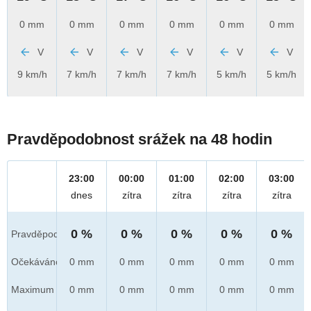
0 mm
0 mm
0 mm
0 mm
0 mm
0 mm
V
V
V
V
V
V
9 km/h
7 km/h
7 km/h
7 km/h
5 km/h
5 km/h
Pravděpodobnost srážek na 48 hodin
23:00
00:00
01:00
02:00
03:00
dnes
zítra
zítra
zítra
zítra
0 %
0 %
0 %
0 %
0 %
Pravděpod.
Očekáváno
0 mm
0 mm
0 mm
0 mm
0 mm
Maximum
0 mm
0 mm
0 mm
0 mm
0 mm