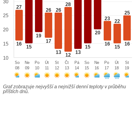
30
28
27
26
26
25
25
23
22
20
20
19
17
15
16
16
16
15
15
15
13
13
12
10
So
Ne
Po
Út
St
Čt
Pá
So
Ne
Po
Út
St
08
09
10
11
12
13
14
15
16
17
18
19
Graf zobrazuje nejvyšší a nejnižší denní teploty v průběhu
příštích dnů.