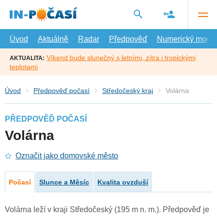
Přejít
na
hlavní
obsah
Úvod
Aktuálně
Radar
Předpověď
Numerický model
Víkend bude slunečný s letními, zítra i tropickými
AKTUALITA:
teplotami
Úvod
Předpověď počasí
Středočeský kraj
Volárna
PŘEDPOVĚĎ POČASÍ
Volárna
Označit jako domovské město
Počasí
Slunce a Měsíc
Kvalita ovzduší
Volárna leží v kraji Středočeský (195 m n. m.). Předpověď je