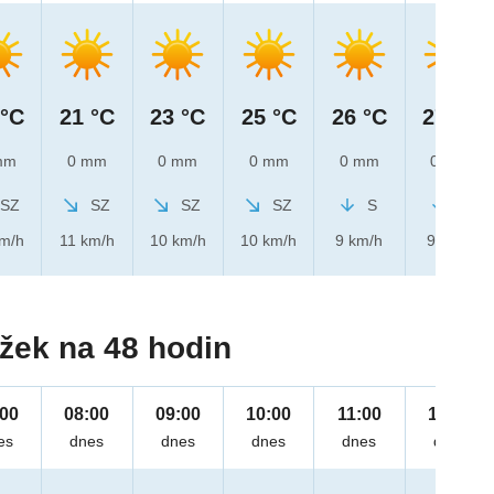
 °C
21 °C
23 °C
25 °C
26 °C
27 °C
mm
0 mm
0 mm
0 mm
0 mm
0 mm
SZ
SZ
SZ
SZ
S
S
km/h
11 km/h
10 km/h
10 km/h
9 km/h
9 km/h
žek na 48 hodin
:00
08:00
09:00
10:00
11:00
12:00
es
dnes
dnes
dnes
dnes
dnes