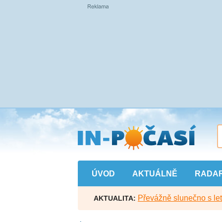
Přejít
na
hlavní
obsah
ÚVOD
AKTUÁLNĚ
RADA
Převážně slunečno s let
AKTUALITA: