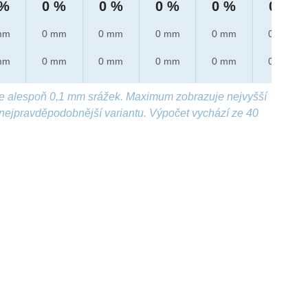
 %
0 %
0 %
0 %
0 %
0 %
mm
0 mm
0 mm
0 mm
0 mm
0 mm
mm
0 mm
0 mm
0 mm
0 mm
0 mm
e alespoň 0,1 mm srážek. Maximum zobrazuje nejvyšší
nejpravděpodobnější variantu. Výpočet vychází ze 40