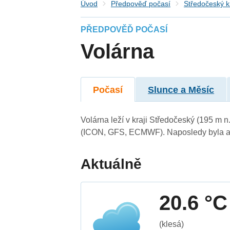
Úvod
Předpověď počasí
Středočeský k
PŘEDPOVĚĎ POČASÍ
Volárna
Počasí
Slunce a Měsíc
Volárna leží v kraji Středočeský (195 m 
(ICON, GFS, ECMWF). Naposledy byla ak
Aktuálně
20.6 °C
(klesá)