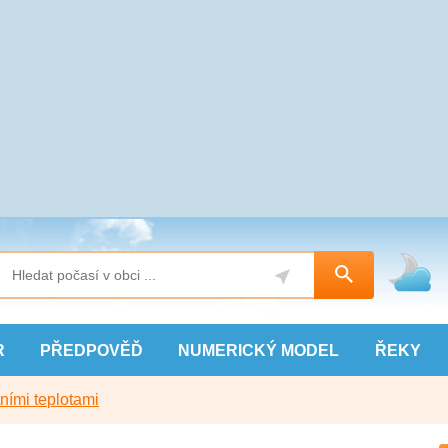
R
PŘEDPOVĚĎ
NUMERICKÝ
MODEL
ŘEKY
ními teplotami