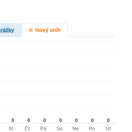
Srážky
Nový sníh
0
0
0
0
0
0
0
St
Čt
Pá
So
Ne
Po
Út