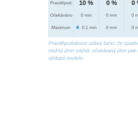
10 %
0 %
0
Pravděpod.
Očekáváno
0 mm
0 mm
0 
Maximum
0.1 mm
0 mm
0 
Pravděpodobnost udává šanci, že spadn
možný úhrn srážek, očekávaný úhrn pak 
výstupů modelu.