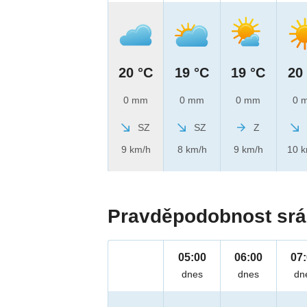
20 °C
19 °C
19 °C
20
0 mm
0 mm
0 mm
0 
SZ
SZ
Z
9 km/h
8 km/h
9 km/h
10 
Pravděpodobnost srá
05:00
06:00
07
dnes
dnes
dn