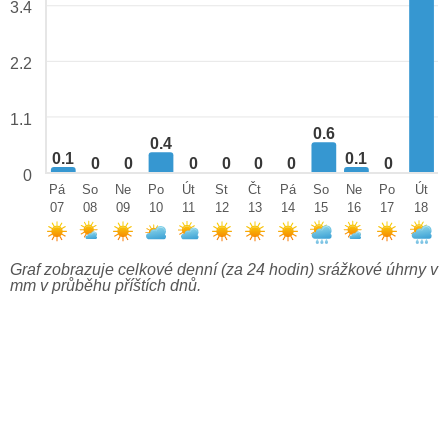
3.4
2.2
1.1
0.6
0.4
0.1
0.1
0
0
0
0
0
0
0
0
Pá
So
Ne
Po
Út
St
Čt
Pá
So
Ne
Po
Út
07
08
09
10
11
12
13
14
15
16
17
18
Graf zobrazuje celkové denní (za 24 hodin) srážkové úhrny v
mm v průběhu příštích dnů.