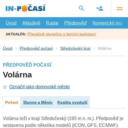
Přejít
na
hlavní
obsah
Úvod
Aktuálně
Radar
Předpověď
Numerický model
Převážně slunečno s letními teplotami
AKTUALITA:
Úvod
Předpověď počasí
Středočeský kraj
Volárna
PŘEDPOVĚĎ POČASÍ
Volárna
Označit jako domovské město
Počasí
Slunce a Měsíc
Kvalita ovzduší
Volárna leží v kraji Středočeský (195 m n. m.). Předpověď je
sestavena podle několika modelů (ICON, GFS, ECMWF).