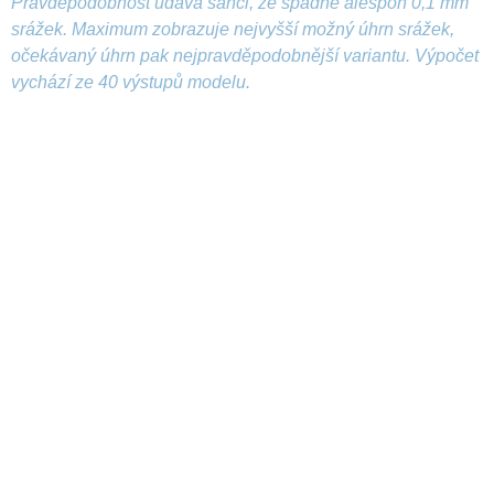
Pravděpodobnost udává šanci, že spadne alespoň 0,1 mm
srážek. Maximum zobrazuje nejvyšší možný úhrn srážek,
očekávaný úhrn pak nejpravděpodobnější variantu. Výpočet
vychází ze 40 výstupů modelu.