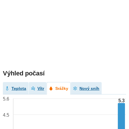
Výhled počasí
Teplota
Vítr
Srážky
Nový sníh
5.6
5.3
4.5