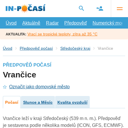
Přejít
na
hlavní
obsah
Úvod
Aktuálně
Radar
Předpověď
Numerický model
Vrací se tropické teploty, zítra až 35 °C
AKTUALITA:
Úvod
Předpověď počasí
Středočeský kraj
Vrančice
PŘEDPOVĚĎ POČASÍ
Vrančice
Označit jako domovské město
Počasí
Slunce a Měsíc
Kvalita ovzduší
Vrančice leží v kraji Středočeský (539 m n. m.). Předpověď
je sestavena podle několika modelů (ICON, GFS, ECMWF).