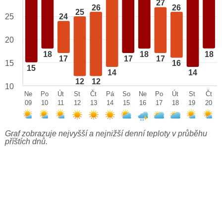
27
26
26
25
25
24
20
18
18
18
17
17
17
15
16
15
14
14
12
12
10
Ne
Po
Út
St
Čt
Pá
So
Ne
Po
Út
St
Čt
09
10
11
12
13
14
15
16
17
18
19
20
Graf zobrazuje nejvyšší a nejnižší denní teploty v průběhu
příštích dnů.