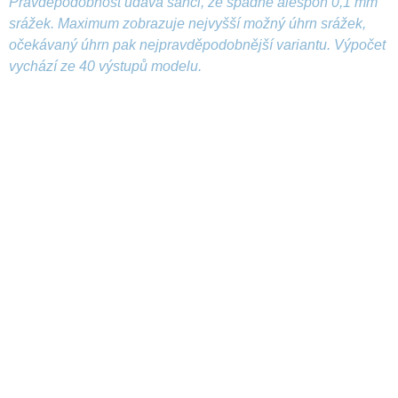
Pravděpodobnost udává šanci, že spadne alespoň 0,1 mm
srážek. Maximum zobrazuje nejvyšší možný úhrn srážek,
očekávaný úhrn pak nejpravděpodobnější variantu. Výpočet
vychází ze 40 výstupů modelu.