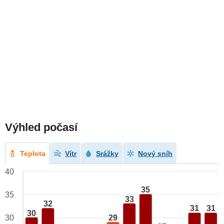
Výhled počasí
Teplota
Vítr
Srážky
Nový sníh
40
35
35
33
32
31
31
30
29
30