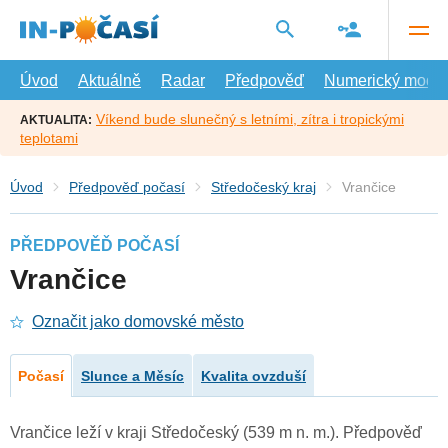
Přejít
na
hlavní
obsah
Úvod
Aktuálně
Radar
Předpověď
Numerický model
Víkend bude slunečný s letními, zítra i tropickými
AKTUALITA:
teplotami
Úvod
Předpověď počasí
Středočeský kraj
Vrančice
PŘEDPOVĚĎ POČASÍ
Vrančice
Označit jako domovské město
Počasí
Slunce a Měsíc
Kvalita ovzduší
Vrančice leží v kraji Středočeský (539 m n. m.). Předpověď