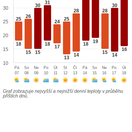
31
30
30
30
28
28
26
25
25
25
24
20
19
18
18
18
17
15
16
15
15
15
14
14
13
10
Pá
So
Ne
Po
Út
St
Čt
Pá
So
Ne
Po
Út
07
08
09
10
11
12
13
14
15
16
17
18
Graf zobrazuje nejvyšší a nejnižší denní teploty v průběhu
příštích dnů.