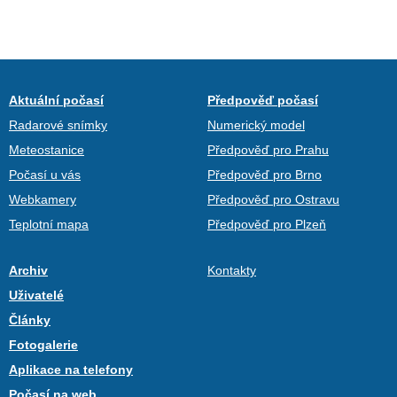
Aktuální počasí
Předpověď počasí
Radarové snímky
Numerický model
Meteostanice
Předpověď pro Prahu
Počasí u vás
Předpověď pro Brno
Webkamery
Předpověď pro Ostravu
Teplotní mapa
Předpověď pro Plzeň
Archiv
Kontakty
Uživatelé
Články
Fotogalerie
Aplikace na telefony
Počasí na web