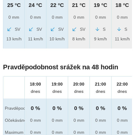
25 °C
24 °C
22 °C
21 °C
19 °C
18 °C
0 mm
0 mm
0 mm
0 mm
0 mm
0 mm
SV
SV
SV
SV
S
S
13 km/h
11 km/h
10 km/h
8 km/h
9 km/h
11 km/h
Pravděpodobnost srážek na 48 hodin
18:00
19:00
20:00
21:00
22:00
dnes
dnes
dnes
dnes
dnes
0 %
0 %
0 %
0 %
0 %
Pravděpod.
Očekáváno
0 mm
0 mm
0 mm
0 mm
0 mm
Maximum
0 mm
0 mm
0 mm
0 mm
0 mm