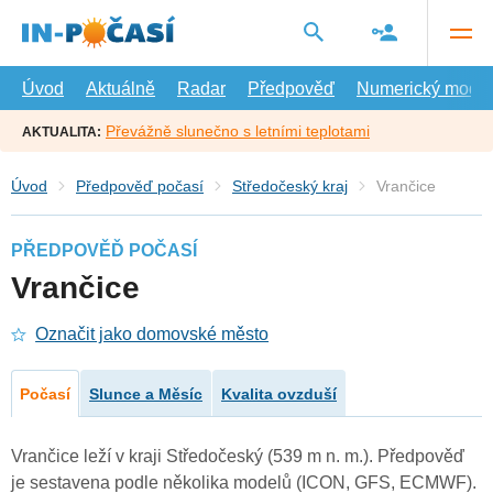
Přejít
na
hlavní
obsah
Úvod
Aktuálně
Radar
Předpověď
Numerický model
Převážně slunečno s letními teplotami
AKTUALITA:
Úvod
Předpověď počasí
Středočeský kraj
Vrančice
PŘEDPOVĚĎ POČASÍ
Vrančice
Označit jako domovské město
Počasí
Slunce a Měsíc
Kvalita ovzduší
Vrančice leží v kraji Středočeský (539 m n. m.). Předpověď
je sestavena podle několika modelů (ICON, GFS, ECMWF).