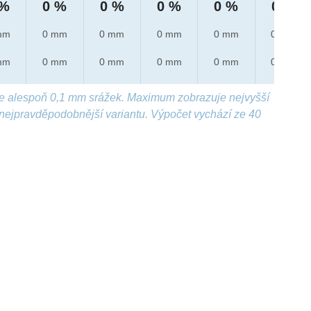
 %
0 %
0 %
0 %
0 %
0 %
mm
0 mm
0 mm
0 mm
0 mm
0 mm
mm
0 mm
0 mm
0 mm
0 mm
0 mm
e alespoň 0,1 mm srážek. Maximum zobrazuje nejvyšší
nejpravděpodobnější variantu. Výpočet vychází ze 40