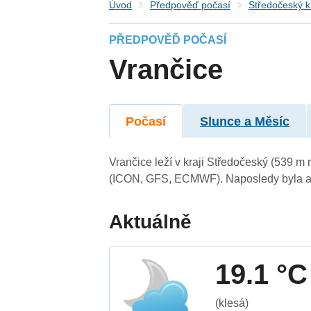
Úvod
Předpověď počasí
Středočeský k
PŘEDPOVĚĎ POČASÍ
Vrančice
Počasí
Slunce a Měsíc
Vrančice leží v kraji Středočeský (539 m
(ICON, GFS, ECMWF). Naposledy byla ak
Aktuálně
19.1 °C
(klesá)