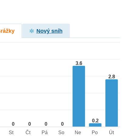
Srážky
Nový sníh
3.6
2.8
0.2
0
0
0
0
St
Čt
Pá
So
Ne
Po
Út