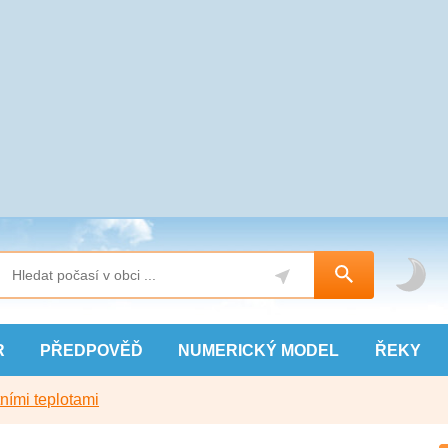
R
PŘEDPOVĚĎ
NUMERICKÝ
MODEL
ŘEKY
ními teplotami