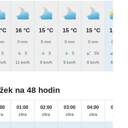
 °C
16 °C
15 °C
15 °C
15 °C
15 °C
mm
0 mm
0 mm
0 mm
0 mm
0 mm
S
S
S
S
SV
SV
km/h
11 km/h
9 km/h
9 km/h
8 km/h
8 km/h
žek na 48 hodin
:00
01:00
02:00
03:00
04:00
05:00
ra
zítra
zítra
zítra
zítra
zítra