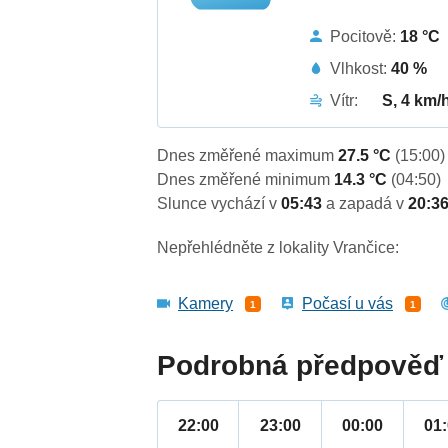
Pocitově:
18 °C
Vlhkost:
40 %
Vítr:
S, 4 km/
Dnes změřené maximum
27.5 °C
(15:00)
Dnes změřené minimum
14.3 °C
(04:50)
Slunce vychází v
05:43
a zapadá v
20:3
Nepřehlédněte z lokality Vrančice:
Kamery
Počasí u vás
1
1
Podrobná předpověď 
22:00
23:00
00:00
01