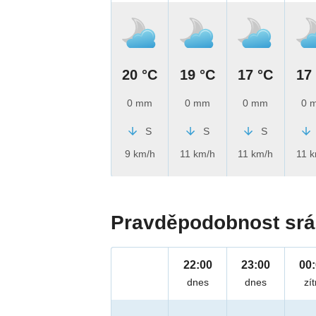
20 °C
19 °C
17 °C
17
0 mm
0 mm
0 mm
0 
S
S
S
9 km/h
11 km/h
11 km/h
11 
Pravděpodobnost srá
22:00
23:00
00
dnes
dnes
zít