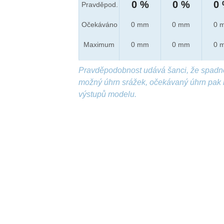
0 %
0 %
0
Pravděpod.
Očekáváno
0 mm
0 mm
0 
Maximum
0 mm
0 mm
0 
Pravděpodobnost udává šanci, že spadn
možný úhrn srážek, očekávaný úhrn pak 
výstupů modelu.