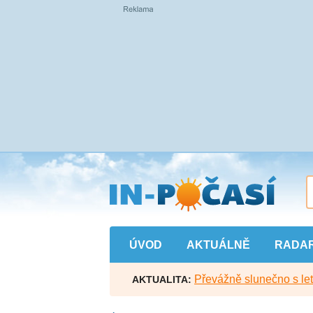
Přejít
na
hlavní
obsah
ÚVOD
AKTUÁLNĚ
RADA
Převážně slunečno s let
AKTUALITA: