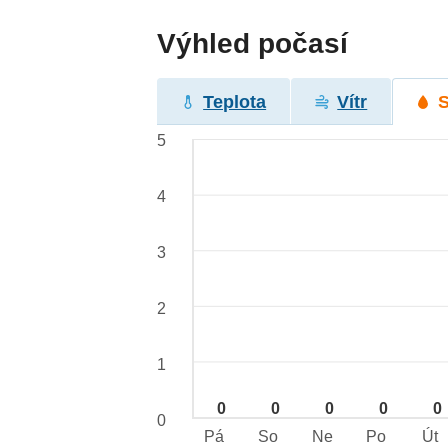
Výhled počasí
Teplota
Vítr
5
4
3
2
1
0
0
0
0
0
0
Pá
So
Ne
Po
Út