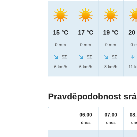
15 °C
17 °C
19 °C
20
0 mm
0 mm
0 mm
0 
SZ
SZ
SZ
6 km/h
6 km/h
8 km/h
11 
Pravděpodobnost srá
06:00
07:00
08
dnes
dnes
dn