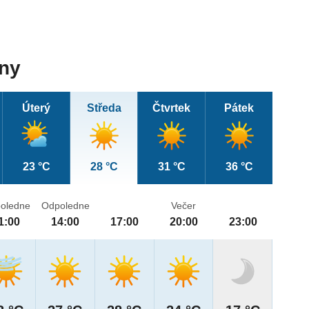
dny
Úterý
Středa
Čtvrtek
Pátek
23 °C
28 °C
31 °C
36 °C
oledne
Odpoledne
Večer
1:00
14:00
17:00
20:00
23:00