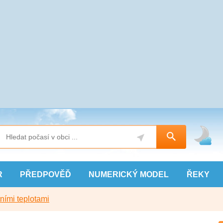
R
PŘEDPOVĚĎ
NUMERICKÝ
MODEL
ŘEKY
ními teplotami