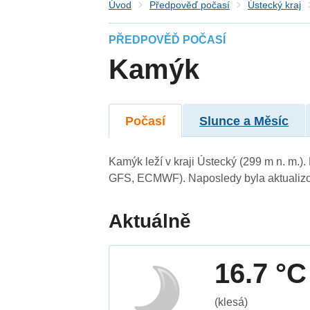
Úvod
Předpověď počasí
Ústecký kraj
PŘEDPOVĚĎ POČASÍ
Kamýk
Počasí
Slunce a Měsíc
Kamýk leží v kraji Ústecký (299 m n. m.
GFS, ECMWF). Naposledy byla aktualizo
Aktuálně
16.7 °C
(klesá)