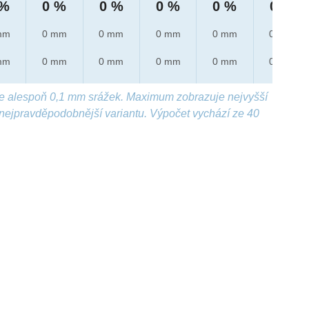
 %
0 %
0 %
0 %
0 %
0 %
mm
0 mm
0 mm
0 mm
0 mm
0 mm
mm
0 mm
0 mm
0 mm
0 mm
0 mm
e alespoň 0,1 mm srážek. Maximum zobrazuje nejvyšší
nejpravděpodobnější variantu. Výpočet vychází ze 40