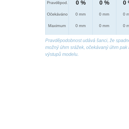
0 %
0 %
0
Pravděpod.
Očekáváno
0 mm
0 mm
0 
Maximum
0 mm
0 mm
0 
Pravděpodobnost udává šanci, že spadn
možný úhrn srážek, očekávaný úhrn pak 
výstupů modelu.