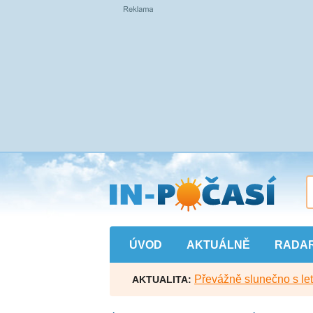
Přejít
na
hlavní
obsah
ÚVOD
AKTUÁLNĚ
RADA
Převážně slunečno s let
AKTUALITA: