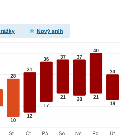
Srážky
Nový sníh
40
37
37
36
31
30
28
21
21
20
18
17
12
10
St
Čt
Pá
So
Ne
Po
Út