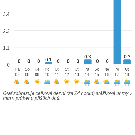
3.4
2.2
1.1
0.3
0.3
0.1
0
0
0
0
0
0
0
0
0
Pá
So
Ne
Po
Út
St
Čt
Pá
So
Ne
Po
Út
07
08
09
10
11
12
13
14
15
16
17
18
Graf zobrazuje celkové denní (za 24 hodin) srážkové úhrny v
mm v průběhu příštích dnů.