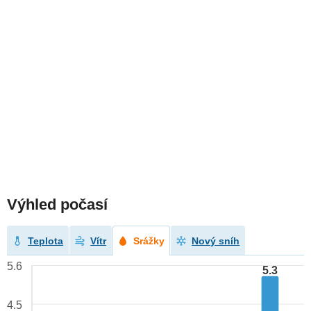
Výhled počasí
Teplota
Vítr
Srážky
Nový sníh
5.6
5.3
4.5