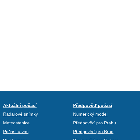
Aktuální počasí
Předpověď počasí
Radarové snímky
Numerický model
Meteostanice
Předpověď pro Prahu
Počasí u vás
Předpověď pro Brno