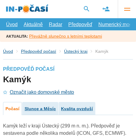
Přejít
na
hlavní
obsah
Úvod
Aktuálně
Radar
Předpověď
Numerický model
Převážně slunečno s letními teplotami
AKTUALITA:
Úvod
Předpověď počasí
Ústecký kraj
Kamýk
PŘEDPOVĚĎ POČASÍ
Kamýk
Označit jako domovské město
Počasí
Slunce a Měsíc
Kvalita ovzduší
Kamýk leží v kraji Ústecký (299 m n. m.). Předpověď je
sestavena podle několika modelů (ICON, GFS, ECMWF).