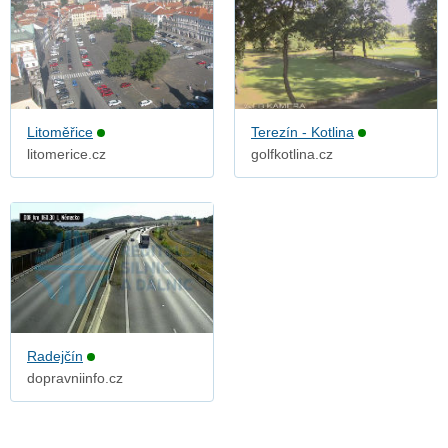
Litoměřice
Terezín - Kotlina
litomerice.cz
golfkotlina.cz
Radejčín
dopravniinfo.cz