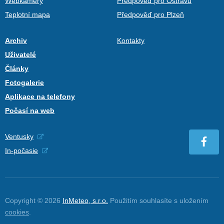
Webkamery
Předpověď pro Ostravu
Teplotní mapa
Předpověď pro Plzeň
Archiv
Kontakty
Uživatelé
Články
Fotogalerie
Aplikace na telefony
Počasí na web
Ventusky
In-počasie
Copyright © 2026
InMeteo, s.r.o.
Použitím souhlasíte s uložením
cookies
.