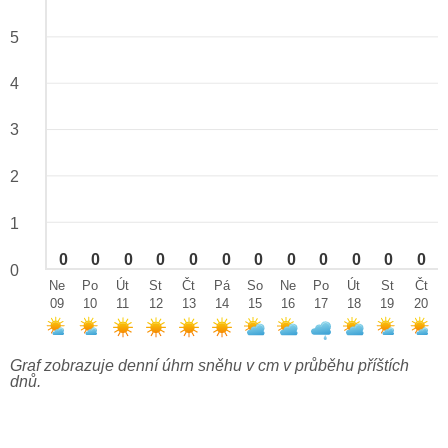
5
4
3
2
1
0
0
0
0
0
0
0
0
0
0
0
0
0
Ne
Po
Út
St
Čt
Pá
So
Ne
Po
Út
St
Čt
09
10
11
12
13
14
15
16
17
18
19
20
Graf zobrazuje denní úhrn sněhu v cm v průběhu příštích
dnů.