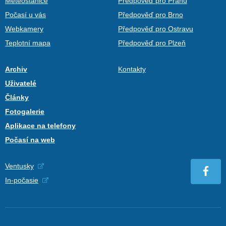
Meteostanice
Předpověď pro Prahu
Počasí u vás
Předpověď pro Brno
Webkamery
Předpověď pro Ostravu
Teplotní mapa
Předpověď pro Plzeň
Archiv
Kontakty
Uživatelé
Články
Fotogalerie
Aplikace na telefony
Počasí na web
Ventusky
In-počasie