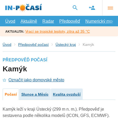
Přejít
na
hlavní
obsah
Úvod
Aktuálně
Radar
Předpověď
Numerický model
Vrací se tropické teploty, zítra až 35 °C
AKTUALITA:
Úvod
Předpověď počasí
Ústecký kraj
Kamýk
PŘEDPOVĚĎ POČASÍ
Kamýk
Označit jako domovské město
Počasí
Slunce a Měsíc
Kvalita ovzduší
Kamýk leží v kraji Ústecký (299 m n. m.). Předpověď je
sestavena podle několika modelů (ICON, GFS, ECMWF).