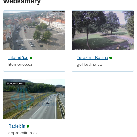
Webkamery
Litoměřice
Terezín - Kotlina
litomerice.cz
golfkotlina.cz
Radejčín
dopravniinfo.cz